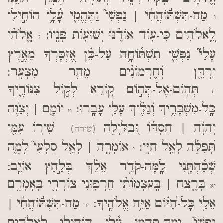
מַה-תִּשְׁתּ֬וֹחֲחִ֨י | נַפְשִׁי֮ וַתֶּהֱמִ֪י עָ֫לָ֥י הוֹחִ֣ילִי
ו
לֵֽ֭אלֹהִים כִּי-ע֥וֹד אוֹדֶ֗נּוּ יְשׁוּע֥וֹת פָּנָֽיו:
אֱֽלֹהַ֗י
ז
עָלַי֮ נַפְשִׁ֪י תִשְׁתּ֫וֹחָ֥ח עַל-כֵּ֗ן אֶ֭זְכָּרְךָ מֵאֶ֣רֶץ
יַרְדֵּ֑ן וְ֝חֶרְמוֹנִ֗ים מֵהַ֥ר מִצְעָֽר:
תְּהֽוֹם-אֶל-תְּה֣וֹם ק֭וֹרֵא לְק֣וֹל צִנּוֹרֶ֑יךָ
ח
כָּֽל-מִשְׁבָּרֶ֥יךָ וְ֝גַלֶּ֗יךָ עָלַ֥י עָבָֽרוּ:
יוֹמָ֤ם | יְצַוֶּ֬ה
ט
יְהוָ֨ה | חַסְדּ֗וֹ וּ֭בַלַּיְלָה
שִׁיר֣וֹ עִמִּ֑י
(שירה)
תְּ֝פִלָּ֗ה לְאֵ֣ל חַיָּֽי:
אוֹמְרָ֤ה | לְאֵ֥ל סַלְעִי֮ לָמָ֪ה
י
שְׁכַ֫חְתָּ֥נִי לָֽמָּה-קֹדֵ֥ר אֵלֵ֗ךְ בְּלַ֣חַץ אוֹיֵֽב:
בְּרֶ֤צַח | בְּֽעַצְמוֹתַ֗י חֵרְפ֥וּנִי צוֹרְרָ֑י בְּאָמְרָ֥ם
יא
אֵלַ֥י כָּל-הַ֝יּ֗וֹם אַיֵּ֥ה אֱלֹהֶֽיךָ:
מַה-תִּשְׁתּ֬וֹחֲחִ֨י |
יב
נַפְשִׁי֮ וּֽמַה-תֶּהֱמִ֪י עָ֫לָ֥י הוֹחִ֣ילִי לֵֽ֭אלֹהִים