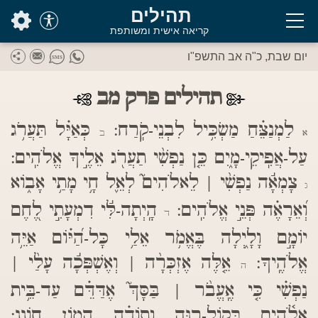
בס"ד
תהילים
קריאה אישית ומשותפת
יום שבת, כ"ה אב התשפ"ו
תהילים פרק מב
לַמְנַצֵּ֗חַ מַשְׂכִּ֥יל לִבְנֵי-קֹֽרַח:
כְּאַיָּ֗ל תַּעֲרֹ֥ג
א
ב
עַל-אֲפִֽיקֵי-מָ֑יִם כֵּ֤ן נַפְשִׁ֨י תַעֲרֹ֖ג אֵלֶ֣יךָ אֱלֹהִֽים:
צָמְאָ֬ה נַפְשִׁ֨י | לֵאלֹהִים֮ לְאֵ֪ל חָ֥י מָתַ֥י אָב֑וֹא
ג
וְ֝אֵרָאֶ֗ה פְּנֵ֣י אֱלֹהִֽים:
הָֽיְתָה-לִּ֬י דִמְעָתִ֣י לֶ֭חֶם
ד
יוֹמָ֣ם וָלָ֑יְלָה בֶּאֱמֹ֥ר אֵלַ֥י כָּל-הַ֝יּ֗וֹם אַיֵּ֥ה
אֱלֹהֶֽיךָ:
אֵ֤לֶּה אֶזְכְּרָ֨ה | וְאֶשְׁפְּכָ֬ה עָלַ֨י |
ה
נַפְשִׁ֗י כִּ֤י אֶֽעֱבֹ֨ר | בַּסָּךְ֮ אֶדַּדֵּ֗ם עַד-בֵּ֥ית
אֱלֹ֫הִ֥ים בְּקוֹל-רִנָּ֥ה וְתוֹדָ֗ה הָמ֥וֹן חוֹגֵֽג: