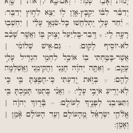
יָ֝מ֗וּת וְאָבַ֥ד שְׁמֽוֹ:
וְאִם-בָּ֤א לִרְא֨וֹת | שָׁ֤וְא
ז
יְדַבֵּ֗ר לִבּ֗וֹ יִקְבָּץ-אָ֥וֶן ל֑וֹ יֵצֵ֖א לַח֣וּץ יְדַבֵּֽר:
יַ֗חַד עָלַ֣י יִ֭תְלַחֲשׁוּ כָּל-שֹׂנְאָ֑י עָלַ֓י | יַחְשְׁב֖וּ
ח
רָעָ֣ה לִֽי:
דְּֽבַר-בְּ֭לִיַּעַל יָצ֣וּק בּ֑וֹ וַאֲשֶׁ֥ר שָׁ֝כַ֗ב
ט
לֹא-יוֹסִ֥יף לָקֽוּם:
גַּם-אִ֤ישׁ שְׁלוֹמִ֨י |
י
אֲשֶׁר-בָּטַ֣חְתִּי ב֖וֹ אוֹכֵ֣ל לַחְמִ֑י הִגְדִּ֖יל עָלַ֣י
עָקֵֽב:
וְאַתָּ֤ה יְהוָ֗ה חָנֵּ֥נִי וַהֲקִימֵ֑נִי וַֽאֲשַׁלְּמָ֥ה
יא
לָהֶֽם:
בְּזֹ֣את יָ֭דַעְתִּי כִּֽי-חָפַ֣צְתָּ בִּ֑י כִּ֤י
יב
לֹֽא-יָרִ֖יעַ אֹיְבִ֣י עָלָֽי:
וַאֲנִ֗י בְּ֭תֻמִּי תָּמַ֣כְתָּ בִּ֑י
יג
וַתַּצִּיבֵ֖נִי לְפָנֶ֣יךָ לְעוֹלָֽם:
בָּ֘ר֤וּךְ יְהוָ֨ה |
יד
אֱלֹ֘הֵ֤י יִשְׂרָאֵ֗ל מֵֽ֭הָעוֹלָם וְעַ֥ד הָעוֹלָ֗ם אָ֘מֵ֥ן |
וְאָמֵֽן: