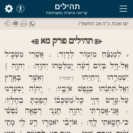
בס"ד
תהילים
קריאה אישית ומשותפת
יום שבת, כ"ה אב התשפ"ו
תהילים פרק מא
לַמְנַצֵּ֗חַ מִזְמ֥וֹר לְדָוִֽד:
אַ֭שְׁרֵי מַשְׂכִּ֣יל
א
ב
אֶל-דָּ֑ל בְּי֥וֹם רָ֝עָ֗ה יְֽמַלְּטֵ֥הוּ יְהוָֽה:
יְהוָ֤ה |
ג
יִשְׁמְרֵ֣הוּ וִֽ֭יחַיֵּהוּ
וְאֻשַּׁ֣ר בָּאָ֑רֶץ
(יאשר)
וְאַֽל-תִּ֝תְּנֵ֗הוּ בְּנֶ֣פֶשׁ אֹיְבָֽיו:
יְֽהוָ֗ה יִ֭סְעָדֶנּוּ
ד
עַל-עֶ֣רֶשׂ דְּוָ֑י כָּל-מִ֝שְׁכָּב֗וֹ הָפַ֥כְתָּ בְחָלְיֽוֹ:
אֲֽנִי-אָ֭מַרְתִּי יְהוָ֣ה חָנֵּ֑נִי רְפָאָ֥ה נַ֝פְשִׁ֗י
ה
כִּי-חָטָ֥אתִי לָֽךְ:
אוֹיְבַ֗י יֹאמְר֣וּ רַ֣ע לִ֑י מָתַ֥י
ו