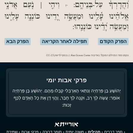
וַ֝הֲדָרְךָ֗ עַל-בְּנֵיהֶֽם:
וִיהִ֤י | נֹ֤עַם אֲדֹנָ֥י
יז
אֱלֹהֵ֗ינוּ עָ֫לֵ֥ינוּ וּמַעֲשֵׂ֣ה יָ֭דֵינוּ כּוֹנְנָ֥ה עָלֵ֑ינוּ
וּֽמַעֲשֵׂ֥ה יָ֝דֵ֗ינוּ כּוֹנְנֵֽהוּ:
הפרק הקודם
תפילה לאחר הקריאה
הפרק הבא
טקסט ספר התהילים המוקלד באדיבות J. Alan Groves Center בכפוף לרישיון CC-2.5
פרקי אבות יומי
יְהוֹשֻׁעַ בֶּן פְּרַחְיָה וְנִתַּאי הָאַרְבֵּלִי קִבְּלוּ מֵהֶם. יְהוֹשֻׁעַ בֶּן פְּרַחְיָה
אוֹמֵר: עֲשֵׂה לְךָ רַב, וּקְנֵה לְךָ חָבֵר, וֶהֱוֵי דָן אֶת כָל הָאָדָם לְכַף
זְכוּת:
•
ספר דברים
•
תהילים
•
משנה יומית
•
תומר דבורה
•
פרקי אבות
•
שמירת