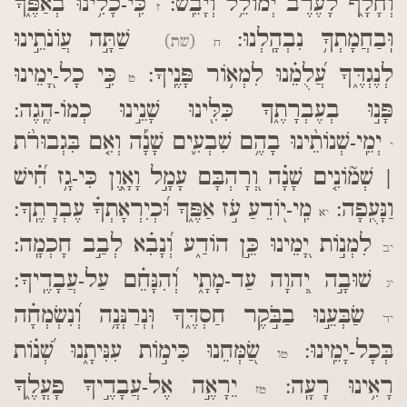
וְחָלָ֑ף לָ֝עֶ֗רֶב יְמוֹלֵ֥ל וְיָבֵֽשׁ:
כִּֽי-כָלִ֥ינוּ בְאַפֶּ֑ךָ
ז
וּֽבַחֲמָתְךָ֥ נִבְהָֽלְנוּ:
שַׁתָּ֣ה עֲוֹנֹתֵ֣ינוּ
(שת)
ח
לְנֶגְדֶּ֑ךָ עֲ֝לֻמֵ֗נוּ לִמְא֥וֹר פָּנֶֽיךָ:
כִּ֣י כָל-יָ֭מֵינוּ
ט
פָּנ֣וּ בְעֶבְרָתֶ֑ךָ כִּלִּ֖ינוּ שָׁנֵ֣ינוּ כְמוֹ-הֶֽגֶה:
יְמֵֽי-שְׁנוֹתֵ֨ינוּ בָהֶ֥ם שִׁבְעִ֪ים שָׁנָ֡ה וְאִ֤ם בִּגְבוּרֹ֨ת
י
| שְׁמ֘וֹנִ֤ים שָׁנָ֗ה וְ֭רָהְבָּם עָמָ֣ל וָאָ֑וֶן כִּי-גָ֥ז חִ֝֗ישׁ
וַנָּעֻֽפָה:
מִֽי-י֭וֹדֵעַ עֹ֣ז אַפֶּ֑ךָ וּ֝כְיִרְאָתְךָ֗ עֶבְרָתֶֽךָ:
יא
לִמְנ֣וֹת יָ֭מֵינוּ כֵּ֣ן הוֹדַ֑ע וְ֝נָבִ֗א לְבַ֣ב חָכְמָֽה:
יב
שׁוּבָ֣ה יְ֭הוָה עַד-מָתָ֑י וְ֝הִנָּחֵ֗ם עַל-עֲבָדֶֽיךָ:
יג
שַׂבְּעֵ֣נוּ בַבֹּ֣קֶר חַסְדֶּ֑ךָ וּֽנְרַנְּנָ֥ה וְ֝נִשְׂמְחָ֗ה
יד
בְּכָל-יָמֵֽינוּ:
שַׂ֭מְּחֵנוּ כִּימ֣וֹת עִנִּיתָ֑נוּ שְׁ֝נ֗וֹת
טו
רָאִ֥ינוּ רָעָֽה:
יֵרָאֶ֣ה אֶל-עֲבָדֶ֣יךָ פָעֳלֶ֑ךָ
טז