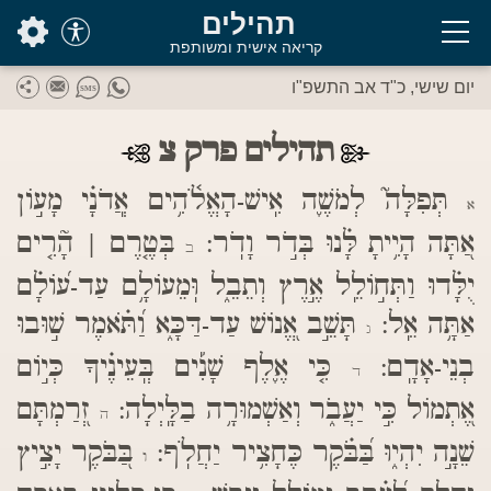
בס"ד
תהילים
קריאה אישית ומשותפת
יום שישי, כ"ד אב התשפ"ו
תהילים פרק צ
תְּפִלָּה֮ לְמֹשֶׁ֪ה אִֽישׁ-הָאֱלֹ֫הִ֥ים אֲֽדֹנָ֗י מָע֣וֹן
א
אַ֭תָּה הָיִ֥יתָ לָּ֗נוּ בְּדֹ֣ר וָדֹֽר:
בְּטֶ֤רֶם | הָ֘רִ֤ים
ב
יֻלָּ֗דוּ וַתְּח֣וֹלֵֽל אֶ֣רֶץ וְתֵבֵ֑ל וּֽמֵעוֹלָ֥ם עַד-ע֝וֹלָ֗ם
אַתָּ֥ה אֵֽל:
תָּשֵׁ֣ב אֱ֭נוֹשׁ עַד-דַּכָּ֑א וַ֝תֹּ֗אמֶר שׁ֣וּבוּ
ג
בְנֵי-אָדָֽם:
כִּ֤י אֶ֪לֶף שָׁנִ֡ים בְּֽעֵינֶ֗יךָ כְּי֣וֹם
ד
אֶ֭תְמוֹל כִּ֣י יַעֲבֹ֑ר וְאַשְׁמוּרָ֥ה בַלָּֽיְלָה:
זְ֭רַמְתָּם
ה
שֵׁנָ֣ה יִהְי֑וּ בַּ֝בֹּ֗קֶר כֶּחָצִ֥יר יַחֲלֹֽף:
בַּ֭בֹּקֶר יָצִ֣יץ
ו