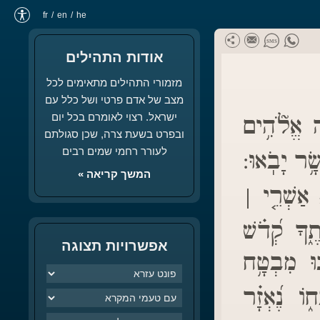
fr
en
he
אודות התהילים
מזמורי התהילים מתאימים לכל
מצב של אדם פרטי ושל כלל עם
ישראל. רצוי לאומרם בכל יום
ה אֱלֹ֘הִ֥ים
ובפרט בשעת צרה, שכן סגולתם
לעורר רחמי שמים רבים
ָׂ֥ר יָבֹֽאוּ:
המשך קריאה »
אַשְׁרֵ֤י |
ֶ֑ךָ קְ֝דֹ֗שׁ
אפשרויות תצוגה
נוּ מִבְטָ֥ח
ֹ נֶ֝אְזָ֗ר