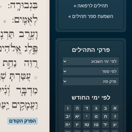
בִּגְבוּרָֽה:
תהילים לרפואה »
ח
לְאֻמִּֽים:
וַ
השמעת ספר תהילים »
ט
וָעֶ֣רֶב תַּרְנִ
פֶּ֣לֶג אֱ֭לֹהִים
פרקי התהילים
רַ֭וֵּה נַחֵ֣ת 
עִ֭טַּרְתָּ שְׁנ
יב
מִדְבָּ֑ר וְ֝גִ֗
לפי ימי החודש
וַעֲמָקִ֥ים יַֽעַ
א
ב
ג
ד
ה
ו
ז
ח
ט
י
יא
יב
הפרק הקודם
יג
יד
טו
טז
יז
יח