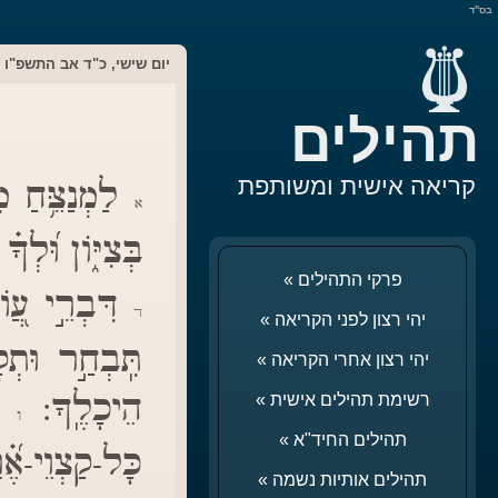
בס"ד
יום שישי, כ"ד אב התשפ"ו
תהילים
קריאה אישית ומשותפת
לַמְנַצֵּ֥חַ מ
א
בְּצִיּ֑וֹן וּ֝לְך
פרקי התהילים »
דִּבְרֵ֣י עֲ֭וֹנ
ד
יהי רצון לפני הקריאה »
תִּֽבְחַ֣ר וּתְק
יהי רצון אחרי הקריאה »
הֵיכָלֶֽךָ:
נ֤
רשימת תהילים אישית »
ו
תהילים החיד"א »
כָּל-קַצְוֵי-א
תהילים אותיות נשמה »