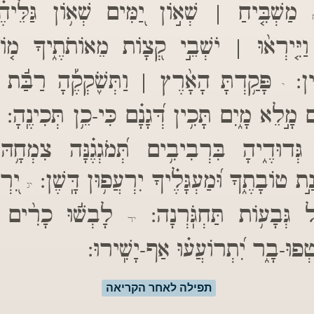
מַשְׁבִּ֤יחַ | שְׁא֣וֹן יַ֭מִּים שְׁא֥וֹן גַּלֵּיהֶ
יִּ֤ירְא֨וּ | יֹשְׁבֵ֣י קְ֭צָוֹת מֵאוֹתֹתֶ֑יךָ מ֤וֹצ
ֽין:
פָּקַ֥דְתָּ הָאָ֨רֶץ | וַתְּשֹׁ֪קְקֶ֡הָ רַבַּ֬ת תּ
י
 מָ֣לֵא מָ֑יִם תָּכִ֥ין דְּ֝גָנָ֗ם כִּי-כֵ֥ן תְּכִינֶֽהָ:
גְּדוּדֶ֑יהָ בִּרְבִיבִ֥ים תְּ֝מֹגְגֶ֗נָּה צִמְחָ֥הּ
ַ֣ת טוֹבָתֶ֑ךָ וּ֝מַעְגָּלֶ֗יךָ יִרְעֲפ֥וּן דָּֽשֶׁן:
יִ֭רְ
יג
יל גְּבָע֥וֹת תַּחְגֹּֽרְנָה:
לָבְשׁ֬וּ כָרִ֨ים 
יד
טְפוּ-בָ֑ר יִ֝תְרוֹעֲע֗וּ אַף-יָשִֽׁירוּ:
תפילה לאחר הקריאה