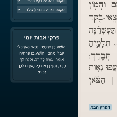
֗ם וַהֲמ֥וֹן
ָֽאֵי-בֹ֖קֶר
ַעְשְׁרֶ֗נָּה
פרקי אבות יומי
תְּלָמֶ֣יהָ
יא
יְהוֹשֻׁעַ בֶּן פְּרַחְיָה וְנִתַּאי הָאַרְבֵּלִי
 תְּבָרֵֽךְ:
קִבְּלוּ מֵהֶם. יְהוֹשֻׁעַ בֶּן פְּרַחְיָה
אוֹמֵר: עֲשֵׂה לְךָ רַב, וּקְנֵה לְךָ
עֲפוּ נְא֣וֹת
חָבֵר, וֶהֱוֵי דָן אֶת כָל הָאָדָם לְכַף
זְכוּת:
| הַצֹּ֗אן
הפרק הבא