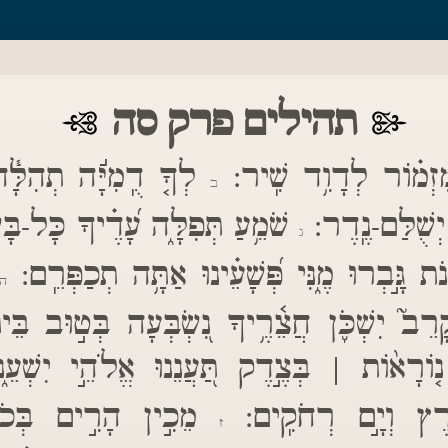
תהילים פרק סה
ִזְמ֗וֹר לְדָוִ֥ד שִֽׁיר:
לְךָ֤ דֻֽמִיָּ֬ה תְהִלָּ֓
ב
ָ֗ יְשֻׁלַּם-נֶֽדֶר:
שֹׁמֵ֥עַ תְּפִלָּ֑ה עָ֝דֶ֗יךָ כָּל-בָּש
ג
ֹת גָּ֣בְרוּ מֶ֑נִּי פְּ֝שָׁעֵ֗ינוּ אַתָּ֥ה תְכַפְּרֵֽם:
ה
ָרֵב֮ יִשְׁכֹּ֪ן חֲצֵ֫רֶ֥יךָ נִ֭שְׂבְּעָה בְּט֣וּב בֵּית
וֹרָא֨וֹת | בְּצֶ֣דֶק תַּ֭עֲנֵנוּ אֱלֹהֵ֣י יִשְׁעֵ֑
ֶ֝֗רֶץ וְיָ֣ם רְחֹקִֽים:
מֵכִ֣ין הָרִ֣ים בְּכֹח֑ו
ז