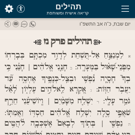
בס"ד
תהילים
קריאה אישית ומשותפת
יום שבת, כ"ה אב התשפ"ו
תהילים פרק נז
לַמְנַצֵּ֣חַ אַל-תַּ֭שְׁחֵת לְדָוִ֣ד מִכְתָּ֑ם בְּבָרְח֥וֹ
א
מִפְּנֵי-שָׁ֝א֗וּל בַּמְּעָרָֽה:
חָנֵּ֤נִי אֱלֹהִ֨ים | חָנֵּ֗נִי כִּ֥י
ב
בְךָ֮ חָסָ֪יָה נַ֫פְשִׁ֥י וּבְצֵֽל-כְּנָפֶ֥יךָ אֶחְסֶ֑ה עַ֝֗ד
יַעֲבֹ֥ר הַוּֽוֹת:
אֶ֭קְרָא לֵֽאלֹהִ֣ים עֶלְי֑וֹן לָ֝אֵ֗ל
ג
גֹּמֵ֥ר עָלָֽי:
יִשְׁלַ֤ח מִשָּׁמַ֨יִם | וְֽיוֹשִׁיעֵ֗נִי חֵרֵ֣ף
ד
שֹׁאֲפִ֣י סֶ֑לָה יִשְׁלַ֥ח אֱ֝לֹהִ֗ים חַסְדּ֥וֹ וַאֲמִתּֽוֹ:
נַפְשִׁ֤י | בְּת֥וֹךְ לְבָאִם֮ אֶשְׁכְּבָ֪ה לֹ֫הֲטִ֥ים
ה