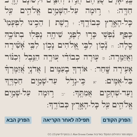
בְּֽנֵי-אָדָ֗ם שִׁ֭נֵּיהֶם חֲנִ֣ית וְחִצִּ֑ים וּ֝לְשׁוֹנָ֗ם חֶ֣רֶב
חַדָּֽה:
ר֣וּמָה עַל-הַשָּׁמַ֣יִם אֱלֹהִ֑ים עַ֖ל
ו
כָּל-הָאָ֣רֶץ כְּבוֹדֶֽךָ:
רֶ֤שֶׁת | הֵכִ֣ינוּ לִפְעָמַי֮
ז
כָּפַ֪ף נַ֫פְשִׁ֥י כָּר֣וּ לְפָנַ֣י שִׁיחָ֑ה נָפְל֖וּ בְתוֹכָ֣הּ
סֶֽלָה:
נָ֘כ֤וֹן לִבִּ֣י אֱ֭לֹהִים נָכ֣וֹן לִבִּ֑י אָ֝שִׁ֗ירָה
ח
וַאֲזַמֵּֽרָה:
ע֤וּרָה כְבוֹדִ֗י ע֭וּרָֽה הַנֵּ֥בֶל וְכִנּ֗וֹר
ט
אָעִ֥ירָה שָּֽׁחַר:
אוֹדְךָ֖ בָעַמִּ֥ים | אֲדֹנָ֑י אֲ֝זַמֶּרְךָ֗
י
בַּל-אֻמִּֽים:
כִּֽי-גָדֹ֣ל עַד-שָׁמַ֣יִם חַסְדֶּ֑ךָ
יא
וְֽעַד-שְׁחָקִ֥ים אֲמִתֶּֽךָ:
ר֣וּמָה עַל-שָׁמַ֣יִם
יב
אֱלֹהִ֑ים עַ֖ל כָּל-הָאָ֣רֶץ כְּבוֹדֶֽךָ:
הפרק הקודם
תפילה לאחר הקריאה
הפרק הבא
טקסט ספר התהילים המוקלד באדיבות J. Alan Groves Center בכפוף לרישיון CC-2.5