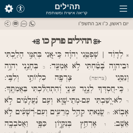
בס"ד
תהילים
קריאה אישית ומשותפת
יום ראשון, כ"ו אב התשפ"ו
תהילים פרק כו
לְדָוִ֨ד | שָׁפְטֵ֤נִי יְהוָ֗ה כִּֽי-אֲ֭נִי בְּתֻמִּ֣י הָלַ֑כְתִּי
א
וּבַיהוָ֥ה בָּ֝טַ֗חְתִּי לֹ֣א אֶמְעָֽד:
בְּחָנֵ֣נִי יְהוָ֣ה
ב
וְנַסֵּ֑נִי
צָרְפָ֖ה כִלְיוֹתַ֣י וְלִבִּֽי:
(צרופה)
כִּֽי-חַ֭סְדְּךָ לְנֶ֣גֶד עֵינָ֑י וְ֝הִתְהַלַּ֗כְתִּי בַּאֲמִתֶּֽךָ:
ג
לֹא-יָ֭שַׁבְתִּי עִם-מְתֵי-שָׁ֑וְא וְעִ֥ם נַ֝עֲלָמִ֗ים לֹ֣א
ד
אָבֽוֹא:
שָׂ֭נֵאתִי קְהַ֣ל מְרֵעִ֑ים וְעִם-רְ֝שָׁעִ֗ים לֹ֣א
ה
אֵשֵֽׁב:
אֶרְחַ֣ץ בְּנִקָּי֣וֹן כַּפָּ֑י וַאֲסֹבְבָ֖ה
ו