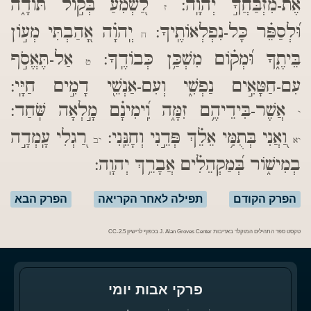
אֶת-מִזְבַּחֲךָ֣ יְהוָֽה:
לַ֭שְׁמִעַ בְּק֣וֹל תּוֹדָ֑ה
ז
וּ֝לְסַפֵּ֗ר כָּל-נִפְלְאוֹתֶֽיךָ:
יְֽהוָ֗ה אָ֭הַבְתִּי מְע֣וֹן
ח
בֵּיתֶ֑ךָ וּ֝מְק֗וֹם מִשְׁכַּ֥ן כְּבוֹדֶֽךָ:
אַל-תֶּאֱסֹ֣ף
ט
עִם-חַטָּאִ֣ים נַפְשִׁ֑י וְעִם-אַנְשֵׁ֖י דָמִ֣ים חַיָּֽי:
אֲשֶׁר-בִּידֵיהֶ֥ם זִמָּ֑ה וִֽ֝ימִינָ֗ם מָ֣לְאָה שֹּֽׁחַד:
י
וַ֭אֲנִי בְּתֻמִּ֥י אֵלֵ֗ךְ פְּדֵ֣נִי וְחָנֵּֽנִי:
רַ֭גְלִי עָֽמְדָ֣ה
יא
יב
בְמִישׁ֑וֹר בְּ֝מַקְהֵלִ֗ים אֲבָרֵ֥ךְ יְהוָֽה:
הפרק הקודם
תפילה לאחר הקריאה
הפרק הבא
טקסט ספר התהילים המוקלד באדיבות J. Alan Groves Center בכפוף לרישיון CC-2.5
פרקי אבות יומי