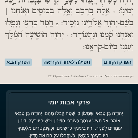
יְהוָ֗ה מְשִׁ֫יח֥וֹ יַ֭עֲנֵהוּ מִשְּׁמֵ֣י קָדְשׁ֑וֹ בִּ֝גְבֻר֗וֹת יֵ֣שַׁע
יְמִינֽוֹ:
אֵ֣לֶּה בָ֭רֶכֶב וְאֵ֣לֶּה בַסּוּסִ֑ים וַאֲנַ֓חְנוּ |
ח
בְּשֵׁם-יְהוָ֖ה אֱלֹהֵ֣ינוּ נַזְכִּֽיר:
הֵ֭מָּה כָּרְע֣וּ וְנָפָ֑לוּ
ט
וַאֲנַ֥חְנוּ קַּ֝֗מְנוּ וַנִּתְעוֹדָֽד:
יְהוָ֥ה הוֹשִׁ֑יעָה הַ֝מֶּ֗לֶךְ
י
יַעֲנֵ֥נוּ בְיוֹם-קָרְאֵֽנוּ:
הפרק הקודם
תפילה לאחר הקריאה
הפרק הבא
טקסט ספר התהילים המוקלד באדיבות J. Alan Groves Center בכפוף לרישיון CC-2.5
פרקי אבות יומי
יְהוּדָה בֶן טַבַּאי וְשִׁמְעוֹן בֶּן שָׁטַח קִבְּלוּ מֵהֶם. יְהוּדָה בֶּן טַבַּאי
אוֹמֵר, אַל תַּעַשׂ עַצְמְךָ כְּעוֹרְכֵי הַדַּיָּנִין. וּכְשֶׁיִּהְיוּ בַּעֲלֵי דִינִין
עוֹמְדִים לְפָנֶיךָ, יִהְיוּ בְעֵינֶיךָ כִּרְשָׁעִים. וּכְשֶׁנִּפְטָרִים מִלְּפָנֶיךָ,
יִהְיוּ בְעֵינֶךָ כְּזַכָּאִין, כְּשֶׁקִּבְּלוּ עֲלֵיהֶם אֶת הַדִּין: