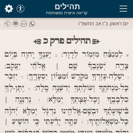
בס"ד
תהילים
קריאה אישית ומשותפת
יום ראשון, כ"ו אב התשפ"ו
תהילים פרק כ
לַמְנַצֵּ֗חַ מִזְמ֥וֹר לְדָוִֽד:
יַֽעַנְךָ֣ יְ֭הוָה בְּי֣וֹם
א
ב
צָרָ֑ה יְ֝שַׂגֶּבְךָ֗ שֵׁ֤ם | אֱלֹהֵ֬י יַעֲקֹֽב:
יִשְׁלַֽח-עֶזְרְךָ֥ מִקֹּ֑דֶשׁ וּ֝מִצִּיּ֗וֹן יִסְעָדֶֽךָּ:
יִזְכֹּ֥ר
ג
ד
כָּל-מִנְחֹתֶ֑ךָ וְעוֹלָתְךָ֖ יְדַשְּׁנֶ֣ה סֶֽלָה:
יִֽתֶּן-לְךָ֥
ה
כִלְבָבֶ֑ךָ וְֽכָל-עֲצָתְךָ֥ יְמַלֵּֽא:
נְרַנְּנָ֤ה |
ו
בִּ֘ישׁ֤וּעָתֶ֗ךָ וּבְשֵֽׁם-אֱלֹהֵ֥ינוּ נִדְגֹּ֑ל יְמַלֵּ֥א יְ֝הוָ֗ה
כָּל-מִשְׁאֲלוֹתֶֽיךָ:
עַתָּ֤ה יָדַ֗עְתִּי כִּ֤י הוֹשִׁ֥יעַ |
ז