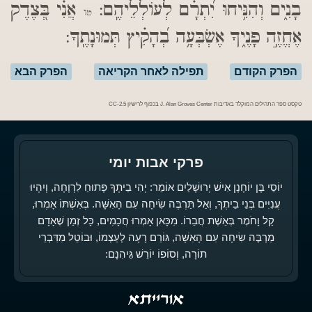
בָנִ֑ים וְהִנִּ֥יחוּ יִ֝תְרָ֗ם לְעוֹלְלֵיהֶֽם:
אֲנִ֗י בְּ֭צֶדֶק
טו
אֶחֱזֶ֣ה פָנֶ֑יךָ אֶשְׂבְּעָ֥ה בְ֝הָקִ֗יץ תְּמוּנָתֶֽךָ:
הפרק הקודם
תפילה לאחר הקריאה
הפרק הבא
טקסט ספר התהילים המוקלד באדיבות J. Alan Groves Center בכפוף לרישיון CC-2.5
פרקי אבות יומי
יוֹסֵי בֶּן יוֹחָנָן אִישׁ יְרוּשָׁלַיִם אוֹמֵר: יְהִי בֵיתְךָ פָּתוּחַ לִרְוָחָה, וְיִהְיוּ
עֲנִיִּים בְּנֵי בֵיתֶךָ, וְאַל תַּרְבֶּה שִׂיחָה עִם הָאִשָּׁה. בְּאִשְׁתּוֹ אָמְרוּ,
קַל וָחֹמֶר בְּאֵשֶׁת חֲבֵרוֹ. מִכָּאן אָמְרוּ חֲכָמִים, כָּל זְמַן שֶׁאָדָם
מַרְבֶּה שִׂיחָה עִם הָאִשָּׁה, גּוֹרֵם רָעָה לְעַצְמוֹ, וּבוֹטֵל מִדִּבְרֵי
תוֹרָה, וְסוֹפוֹ יוֹרֵשׁ גֵּיהִנָּם: