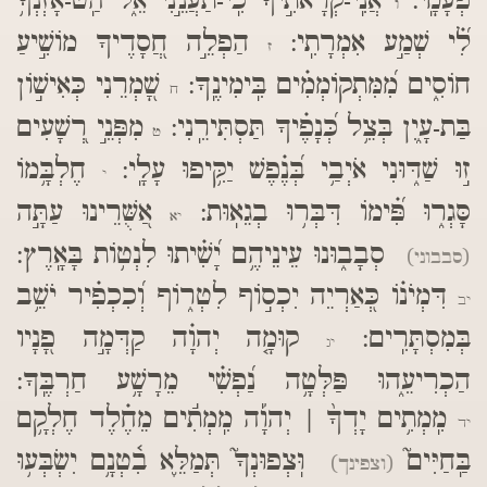
פְעָמָֽי:
אֲנִֽי-קְרָאתִ֣יךָ כִֽי-תַעֲנֵ֣נִי אֵ֑ל הַֽט-אָזְנְךָ֥
ו
לִ֝֗י שְׁמַ֣ע אִמְרָתִֽי:
הַפְלֵ֣ה חֲ֭סָדֶיךָ מוֹשִׁ֣יעַ
ז
חוֹסִ֑ים מִ֝מִּתְקוֹמְמִ֗ים בִּֽימִינֶֽךָ:
שָׁ֭מְרֵנִי כְּאִישׁ֣וֹן
ח
בַּת-עָ֑יִן בְּצֵ֥ל כְּ֝נָפֶ֗יךָ תַּסְתִּירֵֽנִי:
מִפְּנֵ֣י רְ֭שָׁעִים
ט
ז֣וּ שַׁדּ֑וּנִי אֹיְבַ֥י בְּ֝נֶ֗פֶשׁ יַקִּ֥יפוּ עָלָֽי:
חֶלְבָּ֥מוֹ
י
סָּגְר֑וּ פִּ֝֗ימוֹ דִּבְּר֥וּ בְגֵאֽוּת:
אַ֭שֻּׁרֵינוּ עַתָּ֣ה
יא
סְבָב֑וּנוּ עֵינֵיהֶ֥ם יָ֝שִׁ֗יתוּ לִנְט֥וֹת בָּאָֽרֶץ:
(סבבוני)
דִּמְיֹנ֗וֹ כְּ֭אַרְיֵה יִכְס֣וֹף לִטְר֑וֹף וְ֝כִכְפִ֗יר יֹשֵׁ֥ב
יב
בְּמִסְתָּרִֽים:
קוּמָ֤ה יְהוָ֗ה קַדְּמָ֣ה פָ֭נָיו
יג
הַכְרִיעֵ֑הוּ פַּלְּטָ֥ה נַ֝פְשִׁ֗י מֵרָשָׁ֥ע חַרְבֶּֽךָ:
מִֽמְתִ֥ים יָדְךָ֨ | יְהוָ֡ה מִֽמְתִ֬ים מֵחֶ֗לֶד חֶלְקָ֥ם
יד
בַּֽחַיִּים֮
וּֽצְפוּנְךָ֮ תְּמַלֵּ֪א בִ֫טְנָ֥ם יִשְׂבְּע֥וּ
(וצפינך)