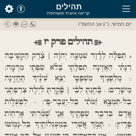
בס"ד
תהילים
קריאה אישית ומשותפת
יום חמישי, כ"ג אב התשפ"ו
תהילים פרק יז
תְּפִלָּ֗ה לְדָ֫וִ֥ד שִׁמְעָ֤ה יְהוָ֨ה | צֶ֗דֶק הַקְשִׁ֥יבָה
א
רִנָּתִ֗י הַאֲזִ֥ינָה תְפִלָּתִ֑י בְּ֝לֹ֗א שִׂפְתֵ֥י מִרְמָֽה:
מִ֭לְּפָנֶיךָ מִשְׁפָּטִ֣י יֵצֵ֑א עֵ֝ינֶ֗יךָ תֶּחֱזֶ֥ינָה
ב
מֵישָׁרִֽים:
בָּ֘חַ֤נְתָּ לִבִּ֨י | פָּ֘קַ֤דְתָּ לַּ֗יְלָה צְרַפְתַּ֥נִי
ג
בַל-תִּמְצָ֑א זַ֝מֹּתִ֗י בַּל-יַעֲבָר-פִּֽי:
לִפְעֻלּ֣וֹת
ד
אָ֭דָם בִּדְבַ֣ר שְׂפָתֶ֑יךָ אֲנִ֥י שָׁ֝מַ֗רְתִּי אָרְח֥וֹת
פָּרִֽיץ:
תָּמֹ֣ךְ אֲ֭שֻׁרַי בְּמַעְגְּלוֹתֶ֑יךָ בַּל-נָמ֥וֹטּוּ
ה