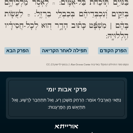
בַּגּוֹיִ֑ם תּֽ֝וֹכֵחֹ֗ת בַּל-אֻמִּֽים:
לֶאְסֹ֣ר מַלְכֵיהֶ֣ם
ח
בְּזִקִּ֑ים וְ֝נִכְבְּדֵיהֶ֗ם בְּכַבְלֵ֥י בַרְזֶֽל:
לַעֲשׂ֤וֹת
ט
בָּהֶ֨ם | מִשְׁפָּ֬ט כָּת֗וּב הָדָ֣ר ה֭וּא לְכָל-חֲסִידָ֗יו
הַֽלְלוּיָֽהּ:
הפרק הקודם
תפילה לאחר הקריאה
הפרק הבא
טקסט ספר התהילים המוקלד באדיבות J. Alan Groves Center בכפוף לרישיון CC-2.5
פרקי אבות יומי
נִתַּאי הָאַרְבֵּלִי אוֹמֵר: הַרְחֵק מִשָּׁכֵן רָע, וְאַל תִּתְחַבֵּר לָרָשָׁע, וְאַל
תִּתְיָאֵשׁ מִן הַפֻּרְעָנוּת: