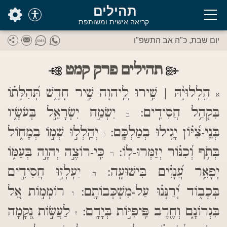
בס"ד
תהילים
קריאה אישית ומשותפת
יום שבת, כ"ה אב התשפ"ו
תהילים פרק קמט
הַ֥לְלוּיָ֨הּ | שִׁ֣ירוּ לַֽ֭יהוָה שִׁ֣יר חָדָ֑שׁ תְּ֝הִלָּת֗וֹ
א
בִּקְהַ֥ל חֲסִידִֽים:
יִשְׂמַ֣ח יִשְׂרָאֵ֣ל בְּעֹשָׂ֑יו
ב
בְּנֵֽי-צִ֝יּ֗וֹן יָגִ֥ילוּ בְמַלְכָּֽם:
יְהַֽלְל֣וּ שְׁמ֣וֹ בְמָח֑וֹל
ג
בְּתֹ֥ף וְ֝כִנּ֗וֹר יְזַמְּרוּ-לֽוֹ:
כִּֽי-רוֹצֶ֣ה יְהוָ֣ה בְּעַמּ֑וֹ
ד
יְפָאֵ֥ר עֲ֝נָוִ֗ים בִּישׁוּעָֽה:
יַעְלְז֣וּ חֲסִידִ֣ים
ה
בְּכָב֑וֹד יְ֝רַנְּנ֗וּ עַל-מִשְׁכְּבוֹתָֽם:
רוֹמְמ֣וֹת אֵ֭ל
ו
בִּגְרוֹנָ֑ם וְחֶ֖רֶב פִּֽיפִיּ֣וֹת בְּיָדָֽם:
לַעֲשׂ֣וֹת נְ֭קָמָה
ז