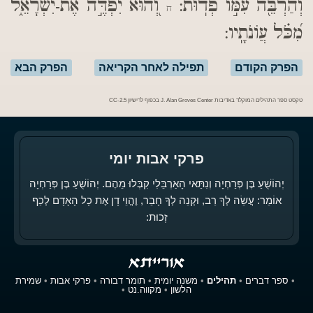
וְהַרְבֵּ֖ה עִמּ֣וֹ פְדֽוּת:
וְ֭הוּא יִפְדֶּ֣ה אֶת-יִשְׂרָאֵ֑ל
ח
מִ֝כֹּ֗ל עֲוֹנֹתָֽיו:
הפרק הקודם
תפילה לאחר הקריאה
הפרק הבא
טקסט ספר התהילים המוקלד באדיבות J. Alan Groves Center בכפוף לרישיון CC-2.5
פרקי אבות יומי
יְהוֹשֻׁעַ בֶּן פְּרַחְיָה וְנִתַּאי הָאַרְבֵּלִי קִבְּלוּ מֵהֶם. יְהוֹשֻׁעַ בֶּן פְּרַחְיָה
אוֹמֵר: עֲשֵׂה לְךָ רַב, וּקְנֵה לְךָ חָבֵר, וֶהֱוֵי דָן אֶת כָל הָאָדָם לְכַף
זְכוּת:
•
ספר דברים
•
תהילים
•
משנה יומית
•
תומר דבורה
•
פרקי אבות
•
שמירת
הלשון
•
מקווה.נט
•