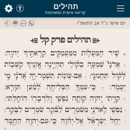
בס"ד
תהילים
קריאה אישית ומשותפת
יום שישי, כ"ד אב התשפ"ו
תהילים פרק קל
שִׁ֥יר הַֽמַּעֲל֑וֹת מִמַּעֲמַקִּ֖ים קְרָאתִ֣יךָ יְהוָֽה:
א
אֲדֹנָי֮ שִׁמְעָ֪ה בְק֫וֹלִ֥י תִּהְיֶ֣ינָה אָ֭זְנֶיךָ קַשֻּׁב֑וֹת
ב
לְ֝ק֗וֹל תַּחֲנוּנָֽי:
אִם-עֲוֹנ֥וֹת תִּשְׁמָר-יָ֑הּ אֲ֝דֹנָ֗י מִ֣י
ג
יַעֲמֹֽד:
כִּֽי-עִמְּךָ֥ הַסְּלִיחָ֑ה לְ֝מַ֗עַן תִּוָּרֵֽא:
ד
קִוִּ֣יתִי יְ֭הוָה קִוְּתָ֣ה נַפְשִׁ֑י וְֽלִדְבָר֥וֹ הוֹחָֽלְתִּי:
ה
נַפְשִׁ֥י לַֽאדֹנָ֑י מִשֹּׁמְרִ֥ים לַ֝בֹּ֗קֶר שֹׁמְרִ֥ים לַבֹּֽקֶר:
ו
יַחֵ֥ל יִשְׂרָאֵ֗ל אֶל-יְה֫וָה כִּֽי-עִם-יְהוָ֥ה הַחֶ֑סֶד
ז