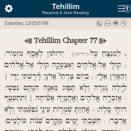
בס"ד
Tehillim
Personal & Joint Reading
Saturday, 12/25/5786
Tehillim Chapter 77
לַמְנַצֵּ֥חַ עַֽל-
יְדוּת֗וּן לְאָסָ֥ף מִזְמֽוֹר:
(ידיתון)
א
קוֹלִ֣י אֶל-אֱלֹהִ֣ים וְאֶצְעָ֑קָה קוֹלִ֥י אֶל-אֱ֝לֹהִ֗ים
ב
וְהַאֲזִ֥ין אֵלָֽי:
בְּי֥וֹם צָרָתִי֮ אֲדֹנָ֪י דָּ֫רָ֥שְׁתִּי יָדִ֤י |
ג
לַ֣יְלָה נִ֭גְּרָה וְלֹ֣א תָפ֑וּג מֵאֲנָ֖ה הִנָּחֵ֣ם נַפְשִֽׁי:
אֶזְכְּרָ֣ה אֱלֹהִ֣ים וְאֶֽהֱמָיָ֑ה אָשִׂ֓יחָה | וְתִתְעַטֵּ֖ף
ד
רוּחִ֣י סֶֽלָה:
אָ֭חַזְתָּ שְׁמֻר֣וֹת עֵינָ֑י נִ֝פְעַ֗מְתִּי וְלֹ֣א
ה
אֲדַבֵּֽר:
חִשַּׁ֣בְתִּי יָמִ֣ים מִקֶּ֑דֶם שְׁ֝נ֗וֹת עוֹלָמִֽים:
ו