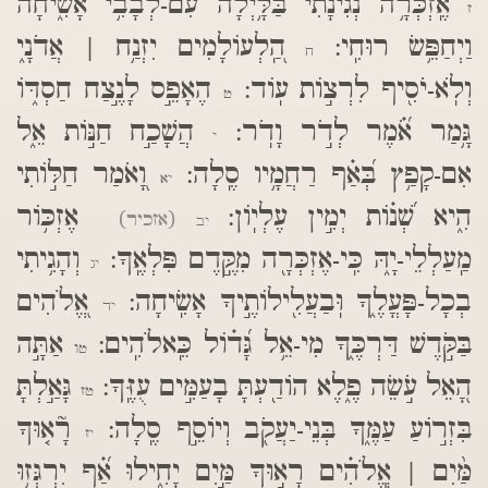
אֶֽזְכְּרָ֥ה נְגִינָתִ֗י בַּ֫לָּ֥יְלָה עִם-לְבָבִ֥י אָשִׂ֑יחָה
ז
וַיְחַפֵּ֥שׂ רוּחִֽי:
הַֽ֭לְעוֹלָמִים יִזְנַ֥ח | אֲדֹנָ֑י
ח
וְלֹֽא-יֹסִ֖יף לִרְצ֣וֹת עֽוֹד:
הֶאָפֵ֣ס לָנֶ֣צַח חַסְדּ֑וֹ
ט
גָּ֥מַר אֹ֝֗מֶר לְדֹ֣ר וָדֹֽר:
הֲשָׁכַ֣ח חַנּ֣וֹת אֵ֑ל
י
אִם-קָפַ֥ץ בְּ֝אַ֗ף רַחֲמָ֥יו סֶֽלָה:
וָ֭אֹמַר חַלּ֣וֹתִי
יא
הִ֑יא שְׁ֝נ֗וֹת יְמִ֣ין עֶלְיֽוֹן:
אֶזְכּ֥וֹר
(אזכיר)
יב
מַֽעַלְלֵי-יָ֑הּ כִּֽי-אֶזְכְּרָ֖ה מִקֶּ֣דֶם פִּלְאֶֽךָ:
וְהָגִ֥יתִי
יג
בְכָל-פָּעֳלֶ֑ךָ וּֽבַעֲלִ֖ילוֹתֶ֣יךָ אָשִֽׂיחָה:
אֱ֭לֹהִים
יד
בַּקֹּ֣דֶשׁ דַּרְכֶּ֑ךָ מִי-אֵ֥ל גָּ֝ד֗וֹל כֵּֽאלֹהִֽים:
אַתָּ֣ה
טו
הָ֭אֵל עֹ֣שֵׂה פֶ֑לֶא הוֹדַ֖עְתָּ בָעַמִּ֣ים עֻזֶּֽךָ:
גָּאַ֣לְתָּ
טז
בִּזְר֣וֹעַ עַמֶּ֑ךָ בְּנֵי-יַעֲקֹ֖ב וְיוֹסֵ֣ף סֶֽלָה:
רָ֘א֤וּךָ
יז
מַּ֨יִם | אֱֽלֹהִ֗ים רָא֣וּךָ מַּ֣יִם יָחִ֑ילוּ אַ֝֗ף יִרְגְּז֥וּ