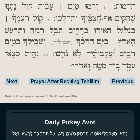
תְהֹמֽוֹת:
זֹ֤רְמוּ מַ֨יִם | עָב֗וֹת ק֖וֹל נָתְנ֣וּ
יח
שְׁחָקִ֑ים אַף-חֲ֝צָצֶ֗יךָ יִתְהַלָּֽכוּ:
ק֤וֹל רַעַמְךָ֨ |
יט
בַּגַּלְגַּ֗ל הֵאִ֣ירוּ בְרָקִ֣ים תֵּבֵ֑ל רָגְזָ֖ה וַתִּרְעַ֣שׁ
הָאָֽרֶץ:
בַּיָּ֤ם דַּרְכֶּ֗ךָ
וּֽ֭שְׁבִֽילְךָ בְּמַ֣יִם
(ושביליך)
כ
רַבִּ֑ים וְ֝עִקְּבוֹתֶ֗יךָ לֹ֣א נֹדָֽעוּ:
נָחִ֣יתָ כַצֹּ֣אן
כא
עַמֶּ֑ךָ בְּֽיַד-מֹשֶׁ֥ה וְאַהֲרֹֽן:
Next
Prayer After Reciting Tehillim
Previous
The book of Psalms typed in courtesy of J. Alan Groves Center CC-2.5
Daily Pirkey Avot
נִתַּאי הָאַרְבֵּלִי אוֹמֵר: הַרְחֵק מִשָּׁכֵן רָע, וְאַל תִּתְחַבֵּר לָרָשָׁע, וְאַל