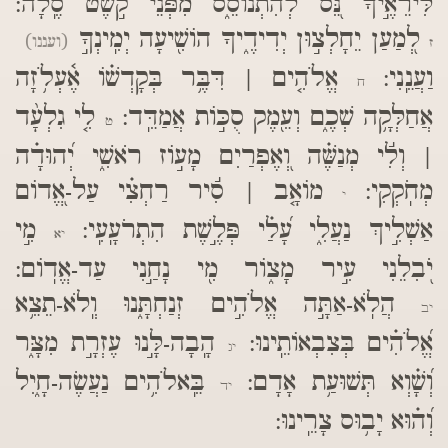
לִּירֵאֶ֣יךָ נֵּ֭ס לְהִתְנוֹסֵ֑ס מִ֝פְּנֵ֗י קֹ֣שֶׁט סֶֽלָה:
לְ֭מַעַן יֵחָלְצ֣וּן יְדִידֶ֑יךָ הוֹשִׁ֖יעָה יְמִֽינְךָ֣
(ועננו)
ז
וַעֲנֵֽנִי:
אֱלֹהִ֤ים | דִּבֶּ֥ר בְּקָדְשׁ֗וֹ אֶ֫עְלֹ֥זָה
ח
אֲחַלְּקָ֥ה שְׁכֶ֑ם וְעֵ֖מֶק סֻכּ֣וֹת אֲמַדֵּֽד:
לִ֤י גִלְעָ֨ד
ט
| וְלִ֬י מְנַשֶּׁ֗ה וְ֭אֶפְרַיִם מָע֣וֹז רֹאשִׁ֑י יְ֝הוּדָ֗ה
מְחֹֽקְקִי:
מוֹאָ֤ב | סִ֬יר רַחְצִ֗י עַל-אֱ֭דוֹם
י
אַשְׁלִ֣יךְ נַעֲלִ֑י עָ֝לַ֗י פְּלֶ֣שֶׁת הִתְרֹעָֽעִֽי:
מִ֣י
יא
יֹ֭בִלֵנִי עִ֣יר מָצ֑וֹר מִ֖י נָחַ֣נִי עַד-אֱדֽוֹם:
הֲלֹֽא-אַתָּ֣ה אֱלֹהִ֣ים זְנַחְתָּ֑נוּ וְֽלֹא-תֵצֵ֥א
יב
אֱ֝לֹהִ֗ים בְּצִבְאוֹתֵֽינוּ:
הָֽבָה-לָּ֣נוּ עֶזְרָ֣ת מִצָּ֑ר
יג
וְ֝שָׁ֗וְא תְּשׁוּעַ֥ת אָדָם:
בֵּֽאלֹהִ֥ים נַעֲשֶׂה-חָ֑יִל
יד
וְ֝ה֗וּא יָב֥וּס צָרֵֽינוּ: