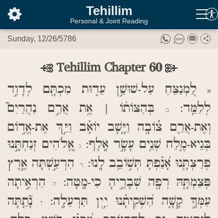
בס"ד
Tehillim
Personal & Joint Reading
Sunday, 12/26/5786
Tehillim Chapter 60
לַ֭מְנַצֵּחַ עַל-שׁוּשַׁ֣ן עֵד֑וּת מִכְתָּ֖ם לְדָוִ֣ד
א
לְלַמֵּֽד:
בְּהַצּוֹת֨וֹ | אֶ֥ת אֲרַ֣ם נַהֲרַיִם֮
ב
וְאֶת-אֲרַ֪ם צ֫וֹבָ֥ה וַיָּ֤שָׁב יוֹאָ֗ב וַיַּ֣ךְ אֶת-אֱד֣וֹם
בְּגֵיא-מֶ֑לַח שְׁנֵ֖ים עָשָׂ֣ר אָֽלֶף:
אֱ֭לֹהִים זְנַחְתָּ֣נוּ
ג
פְרַצְתָּ֑נוּ אָ֝נַ֗פְתָּ תְּשׁ֣וֹבֵ֥ב לָֽנוּ:
הִרְעַ֣שְׁתָּה אֶ֣רֶץ
ד
פְּצַמְתָּ֑הּ רְפָ֖ה שְׁבָרֶ֣יהָ כִי-מָֽטָה:
הִרְאִ֣יתָה
ה
עַמְּךָ֣ קָשָׁ֑ה הִ֝שְׁקִיתָ֗נוּ יַ֣יִן תַּרְעֵלָֽה:
נָ֘תַ֤תָּה
ו