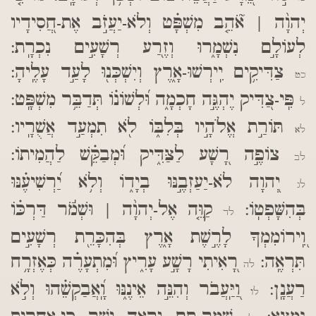
יְהוָ֨ה | אֹ֘הֵ֤ב מִשְׁפָּ֗ט וְלֹא-יַעֲזֹ֣ב אֶת-חֲ֭סִידָיו
לְעוֹלָ֣ם נִשְׁמָ֑רוּ וְזֶ֖רַע רְשָׁעִ֣ים נִכְרָֽת:
צַדִּיקִ֥ים יִֽירְשׁוּ-אָ֑רֶץ וְיִשְׁכְּנ֖וּ לָעַ֣ד עָלֶֽיהָ:
כט
פִּֽי-צַ֭דִּיק יֶהְגֶּ֣ה חָכְמָ֑ה וּ֝לְשׁוֹנ֗וֹ תְּדַבֵּ֥ר מִשְׁפָּֽט:
ל
תּוֹרַ֣ת אֱלֹהָ֣יו בְּלִבּ֑וֹ לֹ֖א תִמְעַ֣ד אֲשֻׁרָֽיו:
לא
צוֹפֶ֣ה רָ֭שָׁע לַצַּדִּ֑יק וּ֝מְבַקֵּ֗שׁ לַהֲמִיתוֹ:
לב
יְ֭הוָה לֹא-יַעַזְבֶ֣נּוּ בְיָד֑וֹ וְלֹ֥א יַ֝רְשִׁיעֶ֗נּוּ
לג
בְּהִשָּׁפְטֽוֹ:
קַוֵּ֤ה אֶל-יְהוָ֨ה | וּשְׁמֹ֬ר דַּרְכּ֗וֹ
לד
וִֽ֭ירוֹמִמְךָ לָרֶ֣שֶׁת אָ֑רֶץ בְּהִכָּרֵ֖ת רְשָׁעִ֣ים
תִּרְאֶֽה:
רָ֭אִיתִי רָשָׁ֣ע עָרִ֑יץ וּ֝מִתְעָרֶ֗ה כְּאֶזְרָ֥ח
לה
רַעֲנָֽן:
וַ֭יַּֽעֲבֹר וְהִנֵּ֣ה אֵינֶ֑נּוּ וָֽ֝אֲבַקְשֵׁ֗הוּ וְלֹ֣א
לו