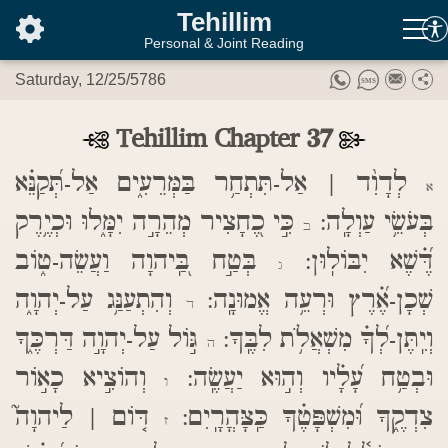
בס"ד
Tehillim
Personal & Joint Reading
Saturday, 12/25/5786
Tehillim Chapter 37
לְדָוִ֨ד | אַל-תִּתְחַ֥ר בַּמְּרֵעִ֑ים אַל-תְּ֝קַנֵּ֗א
א
בְּעֹשֵׂ֥י עַוְלָֽה:
כִּ֣י כֶ֭חָצִיר מְהֵרָ֣ה יִמָּ֑לוּ וּכְיֶ֥רֶק
ב
דֶּ֝֗שֶׁא יִבּוֹלֽוּן:
בְּטַ֣ח בַּֽ֭יהוָה וַעֲשֵׂה-ט֑וֹב
ג
שְׁכָן-אֶ֝֗רֶץ וּרְעֵ֥ה אֱמוּנָֽה:
וְהִתְעַנַּ֥ג עַל-יְהוָ֑ה
ד
וְיִֽתֶּן-לְ֝ךָ֗ מִשְׁאֲלֹ֥ת לִבֶּֽךָ:
גּ֣וֹל עַל-יְהוָ֣ה דַּרְכֶּ֑ךָ
ה
וּבְטַ֥ח עָ֝לָ֗יו וְה֣וּא יַעֲשֶֽׂה:
וְהוֹצִ֣יא כָא֣וֹר
ו
צִדְקֶ֑ךָ וּ֝מִשְׁפָּטֶ֗ךָ כַּֽצָּהֳרָֽיִם:
דּ֤וֹם | לַיהוָה֮
ז