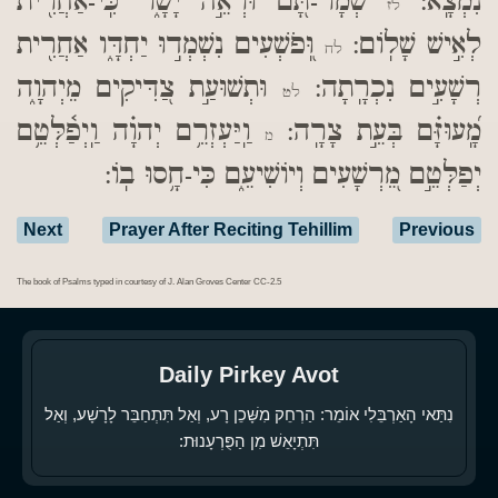
נִמְצָֽא:
שְׁמָר-תָּ֭ם וּרְאֵ֣ה יָשָׁ֑ר כִּֽי-אַחֲרִ֖ית
לז
לְאִ֣ישׁ שָׁלֽוֹם:
וּֽ֭פֹשְׁעִים נִשְׁמְד֣וּ יַחְדָּ֑ו אַחֲרִ֖ית
לח
רְשָׁעִ֣ים נִכְרָֽתָה:
וּתְשׁוּעַ֣ת צַ֭דִּיקִים מֵיְהוָ֑ה
לט
מָֽ֝עוּזָּ֗ם בְּעֵ֣ת צָרָֽה:
וַֽיַּעְזְרֵ֥ם יְהוָ֗ה וַֽיְפַ֫לְּטֵ֥ם
מ
יְפַלְּטֵ֣ם מֵ֭רְשָׁעִים וְיוֹשִׁיעֵ֑ם כִּי-חָ֥סוּ בֽוֹ:
Next
Prayer After Reciting Tehillim
Previous
The book of Psalms typed in courtesy of J. Alan Groves Center CC-2.5
Daily Pirkey Avot
נִתַּאי הָאַרְבֵּלִי אוֹמֵר: הַרְחֵק מִשָּׁכֵן רָע, וְאַל תִּתְחַבֵּר לָרָשָׁע, וְאַל
תִּתְיָאֵשׁ מִן הַפֻּרְעָנוּת: