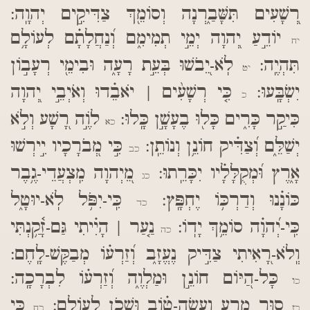
רְ֭שָׁעִים תִּשָּׁבַ֑רְנָה וְסוֹמֵ֖ךְ צַדִּיקִ֣ים יְהוָֽה:
יוֹדֵ֣עַ יְ֭הוָה יְמֵ֣י תְמִימִ֑ם וְ֝נַחֲלָתָ֗ם לְעוֹלָ֥ם
יח
תִּהְיֶֽה:
לֹֽא-יֵ֭בֹשׁוּ בְּעֵ֣ת רָעָ֑ה וּבִימֵ֖י רְעָב֣וֹן
יט
יִשְׂבָּֽעוּ:
כִּ֤י רְשָׁעִ֨ים | יֹאבֵ֗דוּ וְאֹיְבֵ֣י יְ֭הוָה
כ
כִּיקַ֣ר כָּרִ֑ים כָּל֖וּ בֶעָשָׁ֣ן כָּֽלוּ:
לוֶֹ֣ה רָ֭שָׁע וְלֹ֣א
כא
יְשַׁלֵּ֑ם וְ֝צַדִּ֗יק חוֹנֵ֥ן וְנוֹתֵֽן:
כִּ֣י מְ֭בֹרָכָיו יִ֣ירְשׁוּ
כב
אָ֑רֶץ וּ֝מְקֻלָּלָ֗יו יִכָּרֵֽתוּ:
מֵ֭יְהוָה מִֽצְעֲדֵי-גֶ֥בֶר
כג
כּוֹנָ֗נוּ וְדַרְכּ֥וֹ יֶחְפָּֽץ:
כִּֽי-יִפֹּ֥ל לֹֽא-יוּטָ֑ל
כד
כִּֽי-יְ֝הוָ֗ה סוֹמֵ֥ךְ יָדֽוֹ:
נַ֤עַר | הָיִ֗יתִי גַּם-זָ֫קַ֥נְתִּי
כה
וְֽלֹא-רָ֭אִיתִי צַדִּ֣יק נֶעֱזָ֑ב וְ֝זַרְע֗וֹ מְבַקֶּשׁ-לָֽחֶם:
כָּל-הַ֭יּוֹם חוֹנֵ֣ן וּמַלְוֶ֑ה וְ֝זַרְע֗וֹ לִבְרָכָֽה:
כו
ס֣וּר מֵ֭רָע וַעֲשֵׂה-ט֗וֹב וּשְׁכֹ֥ן לְעוֹלָֽם:
כִּ֤י
כז
כח