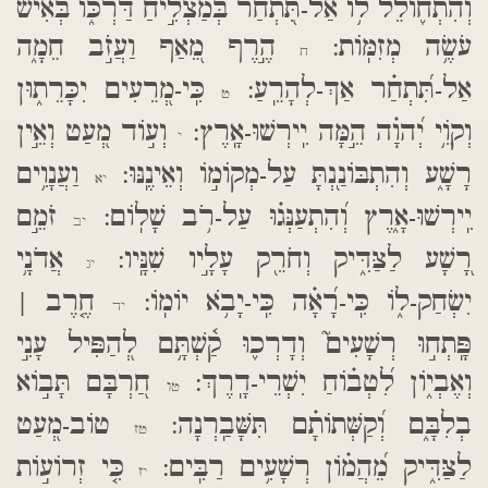
וְהִתְח֪וֹלֵ֫ל ל֥וֹ אַל-תִּ֭תְחַר בְּמַצְלִ֣יחַ דַּרְכּ֑וֹ בְּ֝אִ֗ישׁ
עֹשֶׂ֥ה מְזִמּֽוֹת:
הֶ֣רֶף מֵ֭אַף וַעֲזֹ֣ב חֵמָ֑ה
ח
אַל-תִּ֝תְחַ֗ר אַךְ-לְהָרֵֽעַ:
כִּֽי-מְ֭רֵעִים יִכָּרֵת֑וּן
ט
וְקוֵֹ֥י יְ֝הוָ֗ה הֵ֣מָּה יִֽירְשׁוּ-אָֽרֶץ:
וְע֣וֹד מְ֭עַט וְאֵ֣ין
י
רָשָׁ֑ע וְהִתְבּוֹנַ֖נְתָּ עַל-מְקוֹמ֣וֹ וְאֵינֶֽנּוּ:
וַעֲנָוִ֥ים
יא
יִֽירְשׁוּ-אָ֑רֶץ וְ֝הִתְעַנְּג֗וּ עַל-רֹ֥ב שָׁלֽוֹם:
זֹמֵ֣ם
יב
רָ֭שָׁע לַצַּדִּ֑יק וְחֹרֵ֖ק עָלָ֣יו שִׁנָּֽיו:
אֲדֹנָ֥י
יג
יִשְׂחַק-ל֑וֹ כִּֽי-רָ֝אָ֗ה כִּֽי-יָבֹ֥א יוֹמֽוֹ:
חֶ֤רֶב |
יד
פָּֽתְח֣וּ רְשָׁעִים֮ וְדָרְכ֪וּ קַ֫שְׁתָּ֥ם לְ֭הַפִּיל עָנִ֣י
וְאֶבְי֑וֹן לִ֝טְב֗וֹחַ יִשְׁרֵי-דָֽרֶךְ:
חַ֭רְבָּם תָּב֣וֹא
טו
בְלִבָּ֑ם וְ֝קַשְּׁתוֹתָ֗ם תִּשָּׁבַֽרְנָה:
טוֹב-מְ֭עַט
טז
לַצַּדִּ֑יק מֵ֝הֲמ֗וֹן רְשָׁעִ֥ים רַבִּֽים:
כִּ֤י זְרוֹע֣וֹת
יז