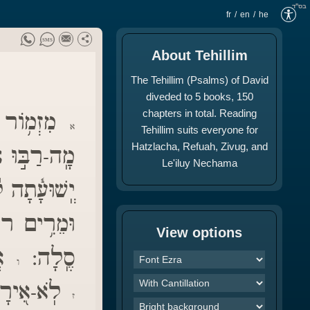
בס"ד
fr
en
he
About Tehillim
The Tehillim (Psalms) of David
diveded to 5 books, 150
chapters in total. Reading
מִזְמ֥וֹר ל:
א
Tehillim suits everyone for
Hatzlacha, Refuah, Zivug, and
מָֽה-רַבּ֣וּ:
Le'iluy Nechama
יְֽשׁוּעָ֓תָ:
וּמֵרִ֥ים ר:
View options
סֶֽלָה:
אֲ:
ו
לֹֽא-אִ֭יר:
ז