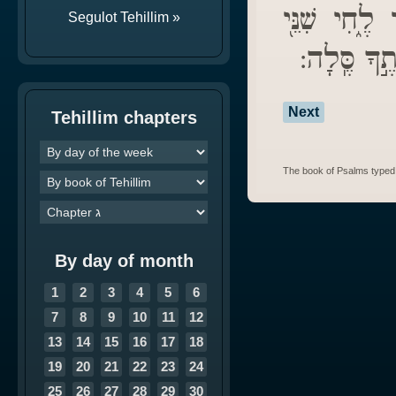
לֶ֑חִי שִׁנֵּ֖י
Segulot Tehillim »
ֶ֣ךָ סֶּֽלָה
Next
Tehillim chapters
The book of Psalms typed 
By day of month
1
2
3
4
5
6
7
8
9
10
11
12
13
14
15
16
17
18
19
20
21
22
23
24
25
26
27
28
29
30