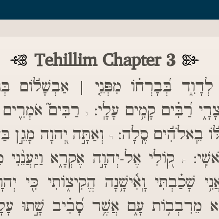
Tehillim Chapter 3
ְדָוִ֑ד בְּ֝בָרְח֗וֹ מִפְּנֵ֤י | אַבְשָׁל֬וֹם בְּ
 צָרָ֑י רַ֝בִּ֗ים קָמִ֥ים עָלָֽי
רַבִּים֮ אֹמְרִ֪ים לְנ
ג
ה לּ֬וֹ בֵֽאלֹהִ֬ים סֶֽלָה
וְאַתָּ֣ה יְ֭הוָה מָגֵ֣ן בַּעֲ
ד
ֹאשִֽׁי
ק֭וֹלִי אֶל-יְהוָ֣ה אֶקְרָ֑א וַיַּֽעֲנֵ֨נִי מ
ה
נִ֥י שָׁכַ֗בְתִּי וָֽאִ֫ישָׁ֥נָה הֱקִיצ֑וֹתִי כִּ֖י יְהו
ָא מֵרִבְב֥וֹת עָ֑ם אֲשֶׁ֥ר סָ֝בִ֗יב שָׁ֣תוּ עָ