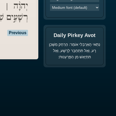
יְהוָ֨ה | הוֹש
רְשָׁעִ֣ים שׁ:
Previous
Daily Pirkey Avot
נִתַּאי הָאַרְבֵּלִי אוֹמֵר: הַרְחֵק מִשָּׁכֵן
רָע, וְאַל תִּתְחַבֵּר לָרָשָׁע, וְאַל
תִּתְיָאֵשׁ מִן הַפֻּרְעָנוּת: