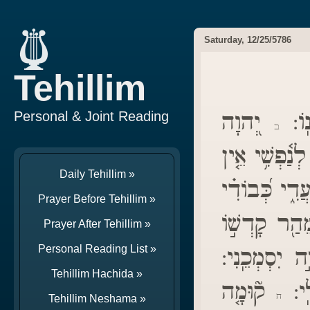
Saturday, 12/25/5786
Tehillim
נֽוֹ
יְ֭הוָה
Personal & Joint Reading
ב
ַ֫פְשִׁ֥י אֵ֤ין
Daily Tehillim »
דִ֑י כְּ֝בוֹדִ֗י
Prayer Before Tehillim »
ֵהַ֖ר קָדְשׁ֣וֹ
Prayer After Tehillim »
Personal Reading List »
ָ֣ה יִסְמְכֵֽנִי
Tehillim Hachida »
לָֽי
ק֘וּמָ֤ה
ח
Tehillim Neshama »