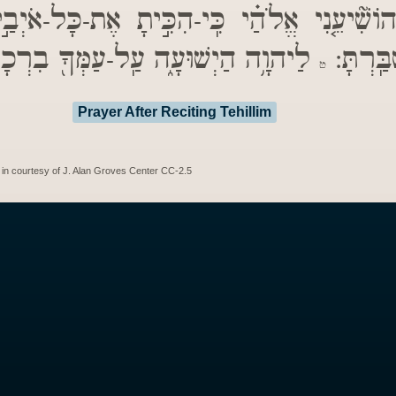
ִׁ֘יעֵ֤נִי אֱלֹהַ֗י כִּֽי-הִכִּ֣יתָ אֶת-כָּל-אֹיְבַ֣י 
ִבַּֽרְתָּ
לַיהוָ֥ה הַיְשׁוּעָ֑ה עַֽל-עַמְּךָ֖ בִרְכָת:
ט
Prayer After Reciting Tehillim
in courtesy of J. Alan Groves Center CC-2.5