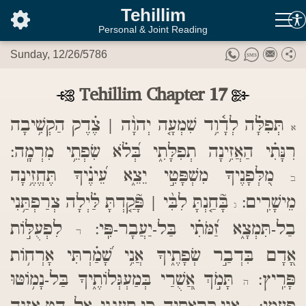
בס"ד
Tehillim
Personal & Joint Reading
Sunday, 12/26/5786
Tehillim Chapter 17
תְּפִלָּ֗ה לְדָ֫וִ֥ד שִׁמְעָ֤ה יְהוָ֨ה | צֶ֗דֶק הַקְשִׁ֥יבָה
א
רִנָּתִ֗י הַאֲזִ֥ינָה תְפִלָּתִ֑י בְּ֝לֹ֗א שִׂפְתֵ֥י מִרְמָֽה:
מִ֭לְּפָנֶיךָ מִשְׁפָּטִ֣י יֵצֵ֑א עֵ֝ינֶ֗יךָ תֶּחֱזֶ֥ינָה
ב
מֵישָׁרִֽים:
בָּ֘חַ֤נְתָּ לִבִּ֨י | פָּ֘קַ֤דְתָּ לַּ֗יְלָה צְרַפְתַּ֥נִי
ג
בַל-תִּמְצָ֑א זַ֝מֹּתִ֗י בַּל-יַעֲבָר-פִּֽי:
לִפְעֻלּ֣וֹת
ד
אָ֭דָם בִּדְבַ֣ר שְׂפָתֶ֑יךָ אֲנִ֥י שָׁ֝מַ֗רְתִּי אָרְח֥וֹת
פָּרִֽיץ:
תָּמֹ֣ךְ אֲ֭שֻׁרַי בְּמַעְגְּלוֹתֶ֑יךָ בַּל-נָמ֥וֹטּוּ
ה