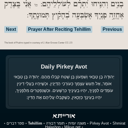
בָנִ֑ים וְהִנִּ֥יחוּ יִ֝תְרָ֗ם לְעוֹלְלֵיהֶֽם:
אֲנִ֗י בְּ֭צֶדֶק
טו
אֶחֱזֶ֣ה פָנֶ֑יךָ אֶשְׂבְּעָ֥ה בְ֝הָקִ֗יץ תְּמוּנָתֶֽךָ:
Next
Prayer After Reciting Tehillim
Previous
The book of Psalms typed in courtesy of J. Alan Groves Center CC-2.5
Daily Pirkey Avot
יְהוּדָה בֶן טַבַּאי וְשִׁמְעוֹן בֶּן שָׁטַח קִבְּלוּ מֵהֶם. יְהוּדָה בֶּן טַבַּאי
אוֹמֵר, אַל תַּעַשׂ עַצְמְךָ כְּעוֹרְכֵי הַדַּיָּנִין. וּכְשֶׁיִּהְיוּ בַּעֲלֵי דִינִין
עוֹמְדִים לְפָנֶיךָ, יִהְיוּ בְעֵינֶיךָ כִּרְשָׁעִים. וּכְשֶׁנִּפְטָרִים מִלְּפָנֶיךָ,
יִהְיוּ בְעֵינֶךָ כְּזַכָּאִין, כְּשֶׁקִּבְּלוּ עֲלֵיהֶם אֶת הַדִּין:
Shmirat
•
Pirkey Avot
•
משנה יומית
•
תומר דבורה
•
Tehillim
•
ספר דברים
•
Halashon
•
Mikve.net
•