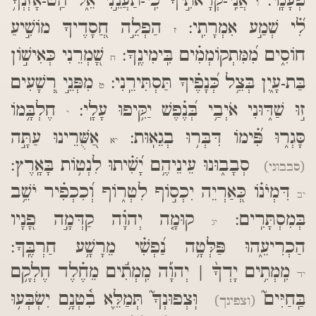
פְעָמָֽי:
אֲנִֽי-קְרָאתִ֣יךָ כִֽי-תַעֲנֵ֣נִי אֵ֑ל הַֽט-אָזְנְךָ֥
ו
לִ֝֗י שְׁמַ֣ע אִמְרָתִֽי:
הַפְלֵ֣ה חֲ֭סָדֶיךָ מוֹשִׁ֣יעַ
ז
חוֹסִ֑ים מִ֝מִּתְקוֹמְמִ֗ים בִּֽימִינֶֽךָ:
שָׁ֭מְרֵנִי כְּאִישׁ֣וֹן
ח
בַּת-עָ֑יִן בְּצֵ֥ל כְּ֝נָפֶ֗יךָ תַּסְתִּירֵֽנִי:
מִפְּנֵ֣י רְ֭שָׁעִים
ט
ז֣וּ שַׁדּ֑וּנִי אֹיְבַ֥י בְּ֝נֶ֗פֶשׁ יַקִּ֥יפוּ עָלָֽי:
חֶלְבָּ֥מוֹ
י
סָּגְר֑וּ פִּ֝֗ימוֹ דִּבְּר֥וּ בְגֵאֽוּת:
אַ֭שֻּׁרֵינוּ עַתָּ֣ה
יא
סְבָב֑וּנוּ עֵינֵיהֶ֥ם יָ֝שִׁ֗יתוּ לִנְט֥וֹת בָּאָֽרֶץ:
(סבבוני)
דִּמְיֹנ֗וֹ כְּ֭אַרְיֵה יִכְס֣וֹף לִטְר֑וֹף וְ֝כִכְפִ֗יר יֹשֵׁ֥ב
יב
בְּמִסְתָּרִֽים:
קוּמָ֤ה יְהוָ֗ה קַדְּמָ֣ה פָ֭נָיו
יג
הַכְרִיעֵ֑הוּ פַּלְּטָ֥ה נַ֝פְשִׁ֗י מֵרָשָׁ֥ע חַרְבֶּֽךָ:
מִֽמְתִ֥ים יָדְךָ֨ | יְהוָ֡ה מִֽמְתִ֬ים מֵחֶ֗לֶד חֶלְקָ֥ם
יד
בַּֽחַיִּים֮
וּֽצְפוּנְךָ֮ תְּמַלֵּ֪א בִ֫טְנָ֥ם יִשְׂבְּע֥וּ
(וצפינך)