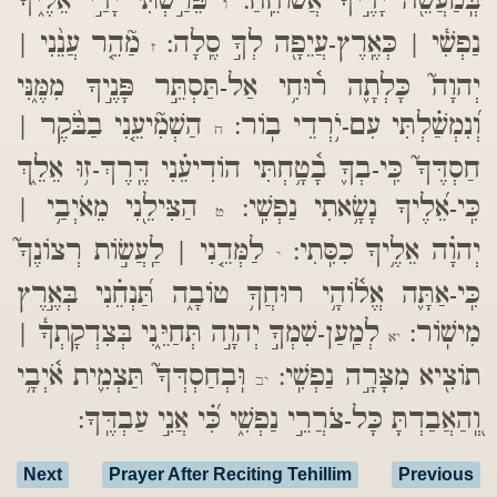
בְּֽמַעֲשֵׂ֖ה יָדֶ֣יךָ אֲשׂוֹחֵֽחַ:
פֵּרַ֣שְׂתִּי יָדַ֣י אֵלֶ֑יךָ
ו
נַפְשִׁ֓י | כְּאֶֽרֶץ-עֲיֵפָ֖ה לְךָ֣ סֶֽלָה:
מַ֘הֵ֤ר עֲנֵ֨נִי |
ז
יְהוָה֮ כָּלְתָ֪ה ר֫וּחִ֥י אַל-תַּסְתֵּ֣ר פָּנֶ֣יךָ מִמֶּ֑נִּי
וְ֝נִמְשַׁ֗לְתִּי עִם-יֹ֥רְדֵי בֽוֹר:
הַשְׁמִ֘יעֵ֤נִי בַבֹּ֨קֶר |
ח
חַסְדֶּךָ֮ כִּֽי-בְךָ֪ בָ֫טָ֥חְתִּי הוֹדִיעֵ֗נִי דֶּֽרֶךְ-ז֥וּ אֵלֵ֑ךְ
כִּֽי-אֵ֝לֶיךָ נָשָׂ֥אתִי נַפְשִֽׁי:
הַצִּילֵ֖נִי מֵאֹיְבַ֥י |
ט
יְהוָ֗ה אֵלֶ֥יךָ כִסִּֽתִי:
לַמְּדֵ֤נִי | לַֽעֲשׂ֣וֹת רְצוֹנֶךָ֮
י
כִּֽי-אַתָּ֪ה אֱל֫וֹהָ֥י רוּחֲךָ֥ טוֹבָ֑ה תַּ֝נְחֵ֗נִי בְּאֶ֣רֶץ
מִישֽׁוֹר:
לְמַֽעַן-שִׁמְךָ֣ יְהוָ֣ה תְּחַיֵּ֑נִי בְּצִדְקָתְךָ֓ |
יא
תוֹצִ֖יא מִצָּרָ֣ה נַפְשִֽׁי:
וּֽבְחַסְדְּךָ֮ תַּצְמִ֪ית אֹ֫יְבָ֥י
יב
וְֽ֭הַאֲבַדְתָּ כָּל-צֹרֲרֵ֣י נַפְשִׁ֑י כִּ֝֗י אֲנִ֣י עַבְדֶּֽךָ:
Next
Prayer After Reciting Tehillim
Previous