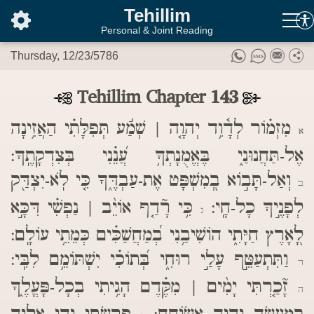
בס"ד
Tehillim
Personal & Joint Reading
Thursday, 12/23/5786
Tehillim Chapter 143
מִזְמ֗וֹר לְדָ֫וִ֥ד יְהוָ֤ה | שְׁמַ֬ע תְּפִלָּתִ֗י הַאֲזִ֥ינָה
א
אֶל-תַּחֲנוּנַ֑י בֶּאֱמֻנָתְךָ֥ עֲ֝נֵ֗נִי בְּצִדְקָתֶֽךָ:
וְאַל-תָּב֣וֹא בְ֭מִשְׁפָּט אֶת-עַבְדֶּ֑ךָ כִּ֤י לֹֽא-יִצְדַּ֖ק
ב
לְפָנֶ֣יךָ כָל-חָֽי:
כִּ֥י רָ֘דַ֤ף אוֹיֵ֨ב | נַפְשִׁ֗י דִּכָּ֣א
ג
לָ֭אָרֶץ חַיָּתִ֑י הוֹשִׁיבַ֥נִי בְ֝מַחֲשַׁכִּ֗ים כְּמֵתֵ֥י עוֹלָֽם:
וַתִּתְעַטֵּ֣ף עָלַ֣י רוּחִ֑י בְּ֝תוֹכִ֗י יִשְׁתּוֹמֵ֥ם לִבִּֽי:
ד
זָ֘כַ֤רְתִּי יָמִ֨ים | מִקֶּ֗דֶם הָגִ֥יתִי בְכָל-פָּעֳלֶ֑ךָ
ה