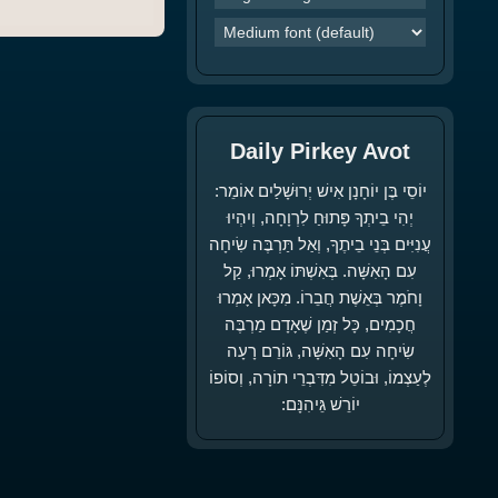
Daily Pirkey Avot
יוֹסֵי בֶּן יוֹחָנָן אִישׁ יְרוּשָׁלַיִם אוֹמֵר:
יְהִי בֵיתְךָ פָּתוּחַ לִרְוָחָה, וְיִהְיוּ
עֲנִיִּים בְּנֵי בֵיתֶךָ, וְאַל תַּרְבֶּה שִׂיחָה
עִם הָאִשָּׁה. בְּאִשְׁתּוֹ אָמְרוּ, קַל
וָחֹמֶר בְּאֵשֶׁת חֲבֵרוֹ. מִכָּאן אָמְרוּ
חֲכָמִים, כָּל זְמַן שֶׁאָדָם מַרְבֶּה
שִׂיחָה עִם הָאִשָּׁה, גּוֹרֵם רָעָה
לְעַצְמוֹ, וּבוֹטֵל מִדִּבְרֵי תוֹרָה, וְסוֹפוֹ
יוֹרֵשׁ גֵּיהִנָּם: