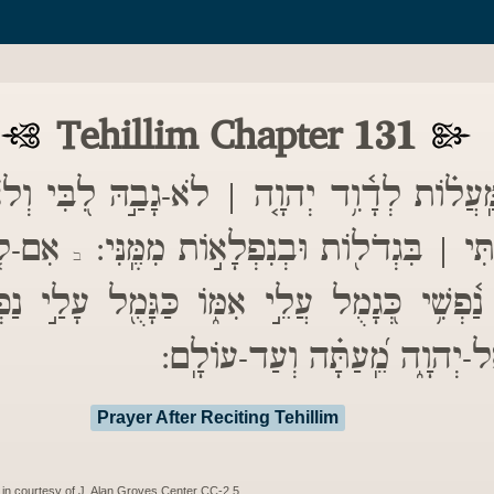
Tehillim Chapter 131
ֽעֲל֗וֹת לְדָ֫וִ֥ד יְהוָ֤ה | לֹא-גָבַ֣הּ לִ֭בִּי וְלֹא
כְתִּי | בִּגְדֹל֖וֹת וּבְנִפְלָא֣וֹת מִמֶּֽנִּי
אִם-לֹ |
ב
י נַ֫פְשִׁ֥י כְּ֭גָמֻל עֲלֵ֣י אִמּ֑וֹ כַּגָּמֻ֖ל עָלַ֣י נַ
ֶל-יְהוָ֑ה מֵֽ֝עַתָּ֗ה וְעַד-עוֹלָֽם
Prayer After Reciting Tehillim
in courtesy of J. Alan Groves Center CC-2.5