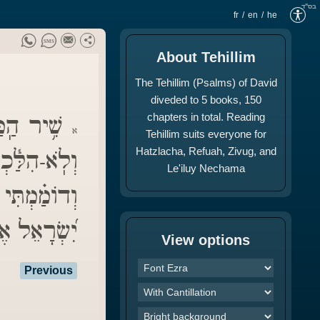
בס"ד
fr
en
he
About Tehillim
The Tehillim (Psalms) of David
diveded to 5 books, 150
chapters in total. Reading
שִׁ֥יר הַֽמַּ
א
Tehillim suits everyone for
Hatzlacha, Refuah, Zivug, and
וְלֹֽא-הִלַּ֓:
Le'iluy Nechama
וְדוֹמַ֗מְתִּ:
יִ֝שְׂרָאֵל א:
View options
Previous