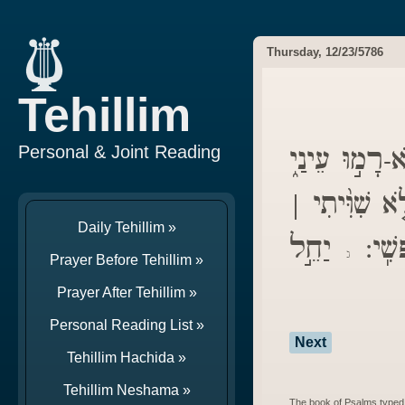
Thursday, 12/23/5786
Tehillim
-רָמ֣וּ עֵינַ֑י
Personal & Joint Reading
֤א שִׁוִּ֨יתִי
Daily Tehillim »
פְשִֽׁי
יַחֵ֣ל
ג
Prayer Before Tehillim »
Prayer After Tehillim »
Personal Reading List »
Next
Tehillim Hachida »
Tehillim Neshama »
The book of Psalms typed 