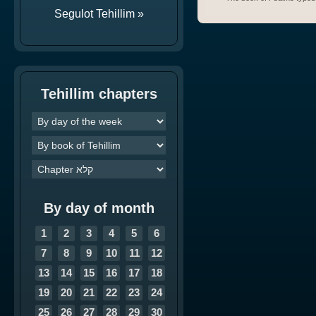
Segulot Tehillim »
Tehillim chapters
By day of month
1
2
3
4
5
6
7
8
9
10
11
12
13
14
15
16
17
18
19
20
21
22
23
24
25
26
27
28
29
30