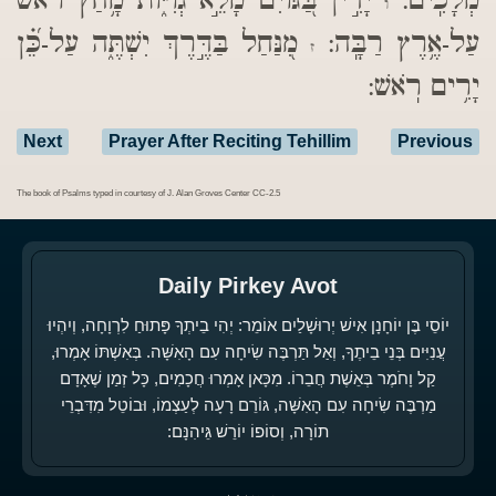
מְלָכִֽים:
יָדִ֣ין בַּ֭גּוֹיִם מָלֵ֣א גְוִיּ֑וֹת מָ֥חַץ רֹ֝֗אשׁ
ו
עַל-אֶ֥רֶץ רַבָּֽה:
מִ֭נַּחַל בַּדֶּ֣רֶךְ יִשְׁתֶּ֑ה עַל-כֵּ֝֗ן
ז
יָרִ֥ים רֹֽאשׁ:
Next
Prayer After Reciting Tehillim
Previous
The book of Psalms typed in courtesy of J. Alan Groves Center CC-2.5
Daily Pirkey Avot
יוֹסֵי בֶּן יוֹחָנָן אִישׁ יְרוּשָׁלַיִם אוֹמֵר: יְהִי בֵיתְךָ פָּתוּחַ לִרְוָחָה, וְיִהְיוּ
עֲנִיִּים בְּנֵי בֵיתֶךָ, וְאַל תַּרְבֶּה שִׂיחָה עִם הָאִשָּׁה. בְּאִשְׁתּוֹ אָמְרוּ,
קַל וָחֹמֶר בְּאֵשֶׁת חֲבֵרוֹ. מִכָּאן אָמְרוּ חֲכָמִים, כָּל זְמַן שֶׁאָדָם
מַרְבֶּה שִׂיחָה עִם הָאִשָּׁה, גּוֹרֵם רָעָה לְעַצְמוֹ, וּבוֹטֵל מִדִּבְרֵי
תוֹרָה, וְסוֹפוֹ יוֹרֵשׁ גֵּיהִנָּם: