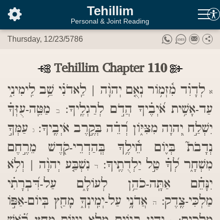
בס"ד
Tehillim
Personal & Joint Reading
Thursday, 12/23/5786
Tehillim Chapter 110
לְדָוִ֗ד מִ֫זְמ֥וֹר נְאֻ֤ם יְהוָ֨ה | לַֽאדֹנִ֗י שֵׁ֥ב לִֽימִינִ֑י
א
עַד-אָשִׁ֥ית אֹ֝יְבֶ֗יךָ הֲדֹ֣ם לְרַגְלֶֽיךָ:
מַטֵּֽה-עֻזְּךָ֗
ב
יִשְׁלַ֣ח יְ֭הוָה מִצִּיּ֑וֹן רְ֝דֵ֗ה בְּקֶ֣רֶב אֹיְבֶֽיךָ:
עַמְּךָ֣
ג
נְדָבֹת֮ בְּי֪וֹם חֵ֫ילֶ֥ךָ בְּֽהַדְרֵי-קֹ֖דֶשׁ מֵרֶ֣חֶם
מִשְׁחָ֑ר לְ֝ךָ֗ טַ֣ל יַלְדֻתֶֽיךָ:
נִשְׁבַּ֤ע יְהוָ֨ה | וְלֹ֥א
ד
יִנָּחֵ֗ם אַתָּֽה-כֹהֵ֥ן לְעוֹלָ֑ם עַל-דִּ֝בְרָתִ֗י
מַלְכִּי-צֶֽדֶק:
אֲדֹנָ֥י עַל-יְמִֽינְךָ֑ מָחַ֖ץ בְּיוֹם-אַפּ֣וֹ
ה