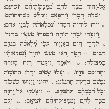
אֶל-יְ֭הוָה בַּצַּ֣ר לָהֶ֑ם מִ֝מְּצֻֽקוֹתֵיהֶ֗ם יוֹשִׁיעֵֽם:
יִשְׁלַ֣ח דְּ֭בָרוֹ וְיִרְפָּאֵ֑ם וִֽ֝ימַלֵּ֗ט מִשְּׁחִיתוֹתָֽם:
כ
יוֹד֣וּ לַיהוָ֣ה חַסְדּ֑וֹ וְ֝נִפְלְאוֹתָ֗יו לִבְנֵ֥י אָדָֽם:
כא
וְ֭יִזְבְּחוּ זִבְחֵ֣י תוֹדָ֑ה וִֽיסַפְּר֖וּ מַעֲשָׂ֣יו בְּרִנָּֽה:
כב
יוֹרְדֵ֣י הַ֭יָּם בָּאֳנִיּ֑וֹת עֹשֵׂ֥י מְ֝לָאכָ֗ה בְּמַ֣יִם
כג
רַבִּֽים:
הֵ֣מָּה רָ֭אוּ מַעֲשֵׂ֣י יְהוָ֑ה וְ֝נִפְלְאוֹתָ֗יו
כד
בִּמְצוּלָֽה:
וַיֹּ֗אמֶר וַֽ֭יַּעֲמֵד ר֣וּחַ סְעָרָ֑ה
כה
וַתְּרוֹמֵ֥ם גַּלָּֽיו:
יַעֲל֣וּ שָׁ֭מַיִם יֵרְד֣וּ תְהוֹמ֑וֹת
כו
נַ֝פְשָׁ֗ם בְּרָעָ֥ה תִתְמוֹגָֽג:
יָח֣וֹגּוּ וְ֭יָנוּעוּ כַּשִּׁכּ֑וֹר
כז
וְכָל-חָ֝כְמָתָ֗ם תִּתְבַּלָּֽע:
וַיִּצְעֲק֣וּ אֶל-יְ֭הוָה
כח
בַּצַּ֣ר לָהֶ֑ם וּֽ֝מִמְּצֽוּקֹתֵיהֶ֗ם יוֹצִיאֵֽם:
יָקֵ֣ם
כט