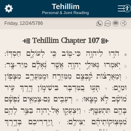
בס"ד
Tehillim
Personal & Joint Reading
Friday, 12/24/5786
Tehillim Chapter 107
הֹד֣וּ לַיהוָ֣ה כִּי-ט֑וֹב כִּ֖י לְעוֹלָ֣ם חַסְדּֽוֹ:
א
יֹ֭אמְרוּ גְּאוּלֵ֣י יְהוָ֑ה אֲשֶׁ֥ר גְּ֝אָלָ֗ם מִיַּד-צָֽר:
ב
וּֽמֵאֲרָצ֗וֹת קִ֫בְּצָ֥ם מִמִּזְרָ֥ח וּמִֽמַּעֲרָ֑ב מִצָּפ֥וֹן
ג
וּמִיָּֽם:
תָּע֣וּ בַ֭מִּדְבָּר בִּישִׁימ֣וֹן דָּ֑רֶךְ עִ֥יר
ד
מ֝וֹשָׁ֗ב לֹ֣א מָצָֽאוּ:
רְעֵבִ֥ים גַּם-צְמֵאִ֑ים נַ֝פְשָׁ֗ם
ה
בָּהֶ֥ם תִּתְעַטָּֽף:
וַיִּצְעֲק֣וּ אֶל-יְ֭הוָה בַּצַּ֣ר לָהֶ֑ם
ו
מִ֝מְּצֽוּקוֹתֵיהֶ֗ם יַצִּילֵֽם:
וַ֭יַּֽדְרִיכֵם בְּדֶ֣רֶךְ
ז