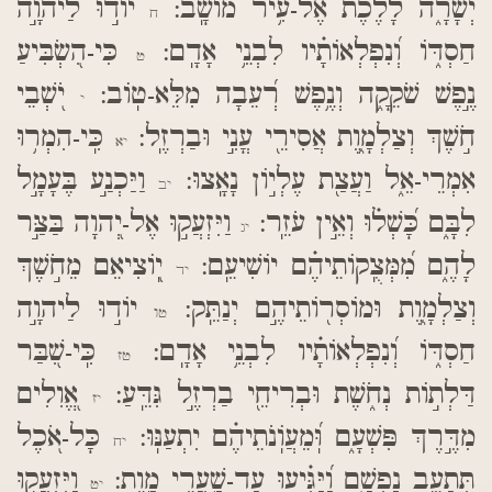
יְשָׁרָ֑ה לָ֝לֶ֗כֶת אֶל-עִ֥יר מוֹשָֽׁב:
יוֹד֣וּ לַיהוָ֣ה
ח
חַסְדּ֑וֹ וְ֝נִפְלְאוֹתָ֗יו לִבְנֵ֥י אָדָֽם:
כִּי-הִ֭שְׂבִּיעַ
ט
נֶ֣פֶשׁ שֹׁקֵקָ֑ה וְנֶ֥פֶשׁ רְ֝עֵבָה מִלֵּא-טֽוֹב:
יֹ֭שְׁבֵי
י
חֹ֣שֶׁךְ וְצַלְמָ֑וֶת אֲסִירֵ֖י עֳנִ֣י וּבַרְזֶֽל:
כִּֽי-הִמְר֥וּ
יא
אִמְרֵי-אֵ֑ל וַעֲצַ֖ת עֶלְי֣וֹן נָאָֽצוּ:
וַיַּכְנַ֣ע בֶּעָמָ֣ל
יב
לִבָּ֑ם כָּ֝שְׁל֗וּ וְאֵ֣ין עֹזֵֽר:
וַיִּזְעֲק֣וּ אֶל-יְ֭הוָה בַּצַּ֣ר
יג
לָהֶ֑ם מִ֝מְּצֻֽקוֹתֵיהֶ֗ם יוֹשִׁיעֵֽם:
יֽ֭וֹצִיאֵם מֵחֹ֣שֶׁךְ
יד
וְצַלְמָ֑וֶת וּמוֹסְר֖וֹתֵיהֶ֣ם יְנַתֵּֽק:
יוֹד֣וּ לַיהוָ֣ה
טו
חַסְדּ֑וֹ וְ֝נִפְלְאוֹתָ֗יו לִבְנֵ֥י אָדָֽם:
כִּֽי-שִׁ֭בַּר
טז
דַּלְת֣וֹת נְחֹ֑שֶׁת וּבְרִיחֵ֖י בַרְזֶ֣ל גִּדֵּֽעַ:
אֱ֭וִלִים
יז
מִדֶּ֣רֶךְ פִּשְׁעָ֑ם וּֽ֝מֵעֲוֹֽנֹתֵיהֶ֗ם יִתְעַנּֽוּ:
כָּל-אֹ֭כֶל
יח
תְּתַעֵ֣ב נַפְשָׁ֑ם וַ֝יַּגִּ֗יעוּ עַד-שַׁ֥עֲרֵי מָֽוֶת:
וַיִּזְעֲק֣וּ
יט