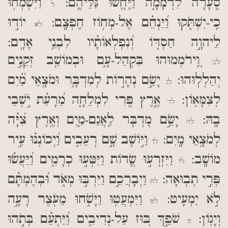
סְ֭עָרָה לִדְמָמָ֑ה וַ֝יֶּחֱשׁ֗וּ גַּלֵּיהֶֽם:
וַיִּשְׂמְח֥וּ
ל
כִֽי-יִשְׁתֹּ֑קוּ וַ֝יַּנְחֵ֗ם אֶל-מְח֥וֹז חֶפְצָֽם:
יוֹד֣וּ
לא
לַיהוָ֣ה חַסְדּ֑וֹ וְ֝נִפְלְאוֹתָ֗יו לִבְנֵ֥י אָדָֽם:
וִֽ֭ירֹמְמוּהוּ בִּקְהַל-עָ֑ם וּבְמוֹשַׁ֖ב זְקֵנִ֣ים
לב
יְהַלְלֽוּהוּ:
יָשֵׂ֣ם נְהָר֣וֹת לְמִדְבָּ֑ר וּמֹצָ֥אֵי מַ֝֗יִם
לג
לְצִמָּאֽוֹן:
אֶ֣רֶץ פְּ֭רִי לִמְלֵחָ֑ה מֵ֝רָעַ֗ת יֹ֣שְׁבֵי
לד
בָֽהּ:
יָשֵׂ֣ם מִ֭דְבָּר לַֽאֲגַם-מַ֑יִם וְאֶ֥רֶץ צִ֝יָּ֗ה
לה
לְמֹצָ֥אֵי מָֽיִם:
וַיּ֣וֹשֶׁב שָׁ֣ם רְעֵבִ֑ים וַ֝יְכוֹנְנ֗וּ עִ֣יר
לו
מוֹשָֽׁב:
וַיִּזְרְע֣וּ שָׂ֭דוֹת וַיִּטְּע֣וּ כְרָמִ֑ים וַ֝יַּעֲשׂ֗וּ
לז
פְּרִ֣י תְבֽוּאָה:
וַיְבָרֲכֵ֣ם וַיִּרְבּ֣וּ מְאֹ֑ד וּ֝בְהֶמְתָּ֗ם
לח
לֹ֣א יַמְעִֽיט:
וַיִּמְעֲט֥וּ וַיָּשֹׁ֑חוּ מֵעֹ֖צֶר רָעָ֣ה
לט
וְיָגֽוֹן:
שֹׁפֵ֣ךְ בּ֭וּז עַל-נְדִיבִ֑ים וַ֝יַּתְעֵ֗ם בְּתֹ֣הוּ
מ