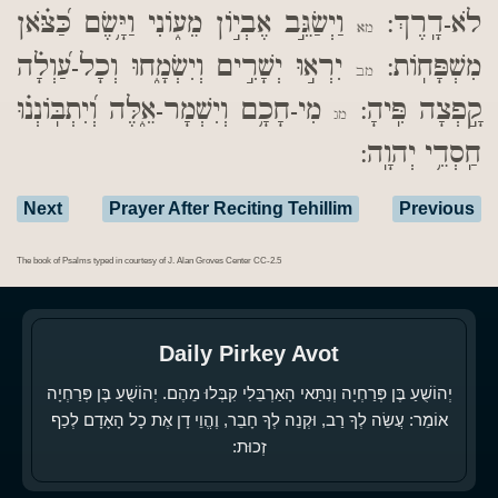
לֹא-דָֽרֶךְ:
וַיְשַׂגֵּ֣ב אֶבְי֣וֹן מֵע֑וֹנִי וַיָּ֥שֶׂם כַּ֝צֹּ֗אן
מא
מִשְׁפָּחֽוֹת:
יִרְא֣וּ יְשָׁרִ֣ים וְיִשְׂמָ֑חוּ וְכָל-עַ֝וְלָ֗ה
מב
קָ֣פְצָה פִּֽיהָ:
מִי-חָכָ֥ם וְיִשְׁמָר-אֵ֑לֶּה וְ֝יִתְבּֽוֹנְנ֗וּ
מג
חַֽסְדֵ֥י יְהוָֽה:
Next
Prayer After Reciting Tehillim
Previous
The book of Psalms typed in courtesy of J. Alan Groves Center CC-2.5
Daily Pirkey Avot
יְהוֹשֻׁעַ בֶּן פְּרַחְיָה וְנִתַּאי הָאַרְבֵּלִי קִבְּלוּ מֵהֶם. יְהוֹשֻׁעַ בֶּן פְּרַחְיָה
אוֹמֵר: עֲשֵׂה לְךָ רַב, וּקְנֵה לְךָ חָבֵר, וֶהֱוֵי דָן אֶת כָל הָאָדָם לְכַף
זְכוּת: